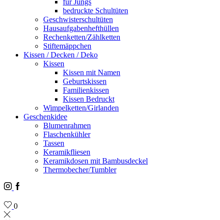
für Jungs
bedruckte Schultüten
Geschwisterschultüten
Hausaufgabenhefthüllen
Rechenketten/Zählketten
Stiftemäppchen
Kissen / Decken / Deko
Kissen
Kissen mit Namen
Geburtskissen
Familienkissen
Kissen Bedruckt
Wimpelketten/Girlanden
Geschenkidee
Blumenrahmen
Flaschenkühler
Tassen
Keramikfliesen
Keramikdosen mit Bambusdeckel
Thermobecher/Tumbler
Instagram
Facebook
0