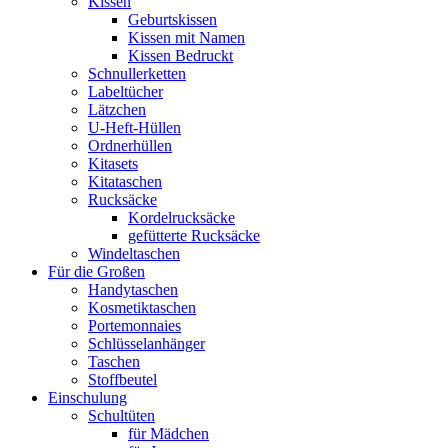
Kissen
Geburtskissen
Kissen mit Namen
Kissen Bedruckt
Schnullerketten
Labeltücher
Lätzchen
U-Heft-Hüllen
Ordnerhüllen
Kitasets
Kitataschen
Rucksäcke
Kordelrucksäcke
gefütterte Rucksäcke
Windeltaschen
Für die Großen
Handytaschen
Kosmetiktaschen
Portemonnaies
Schlüsselanhänger
Taschen
Stoffbeutel
Einschulung
Schultüten
für Mädchen