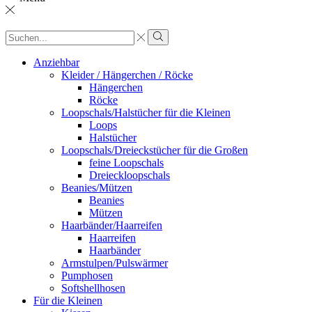
Sucheingabe
Suche
Anziehbar
Kleider / Hängerchen / Röcke
Hängerchen
Röcke
Loopschals/Halstücher für die Kleinen
Loops
Halstücher
Loopschals/Dreieckstücher für die Großen
feine Loopschals
Dreieckloopschals
Beanies/Mützen
Beanies
Mützen
Haarbänder/Haarreifen
Haarreifen
Haarbänder
Armstulpen/Pulswärmer
Pumphosen
Softshellhosen
Für die Kleinen