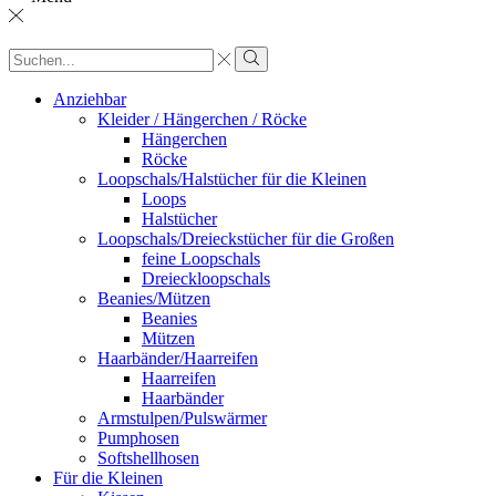
Sucheingabe
Suche
Anziehbar
Kleider / Hängerchen / Röcke
Hängerchen
Röcke
Loopschals/Halstücher für die Kleinen
Loops
Halstücher
Loopschals/Dreieckstücher für die Großen
feine Loopschals
Dreieckloopschals
Beanies/Mützen
Beanies
Mützen
Haarbänder/Haarreifen
Haarreifen
Haarbänder
Armstulpen/Pulswärmer
Pumphosen
Softshellhosen
Für die Kleinen