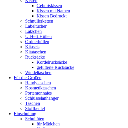
Kissen
Geburtskissen
Kissen mit Namen
Kissen Bedruckt
Schnullerketten
Labeltücher
Lätzchen
U-Heft-Hüllen
Ordnerhüllen
Kitasets
Kitataschen
Rucksäcke
Kordelrucksäcke
gefütterte Rucksäcke
Windeltaschen
Für die Großen
Handytaschen
Kosmetiktaschen
Portemonnaies
Schlüsselanhänger
Taschen
Stoffbeutel
Einschulung
Schultüten
für Mädchen