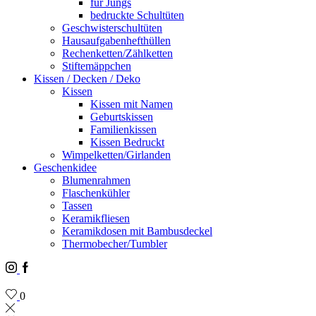
für Jungs
bedruckte Schultüten
Geschwisterschultüten
Hausaufgabenhefthüllen
Rechenketten/Zählketten
Stiftemäppchen
Kissen / Decken / Deko
Kissen
Kissen mit Namen
Geburtskissen
Familienkissen
Kissen Bedruckt
Wimpelketten/Girlanden
Geschenkidee
Blumenrahmen
Flaschenkühler
Tassen
Keramikfliesen
Keramikdosen mit Bambusdeckel
Thermobecher/Tumbler
Instagram
Facebook
0