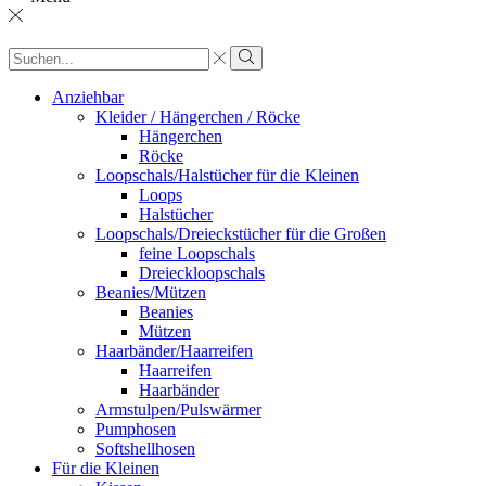
Sucheingabe
Suche
Anziehbar
Kleider / Hängerchen / Röcke
Hängerchen
Röcke
Loopschals/Halstücher für die Kleinen
Loops
Halstücher
Loopschals/Dreieckstücher für die Großen
feine Loopschals
Dreieckloopschals
Beanies/Mützen
Beanies
Mützen
Haarbänder/Haarreifen
Haarreifen
Haarbänder
Armstulpen/Pulswärmer
Pumphosen
Softshellhosen
Für die Kleinen