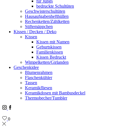
für Jungs
bedruckte Schultüten
Geschwisterschultüten
Hausaufgabenhefthüllen
Rechenketten/Zählketten
Stiftemäppchen
Kissen / Decken / Deko
Kissen
Kissen mit Namen
Geburtskissen
Familienkissen
Kissen Bedruckt
Wimpelketten/Girlanden
Geschenkidee
Blumenrahmen
Flaschenkühler
Tassen
Keramikfliesen
Keramikdosen mit Bambusdeckel
Thermobecher/Tumbler
Instagram
Facebook
0