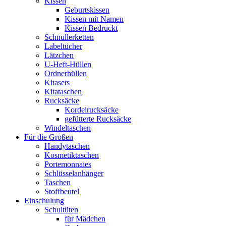
Kissen
Geburtskissen
Kissen mit Namen
Kissen Bedruckt
Schnullerketten
Labeltücher
Lätzchen
U-Heft-Hüllen
Ordnerhüllen
Kitasets
Kitataschen
Rucksäcke
Kordelrucksäcke
gefütterte Rucksäcke
Windeltaschen
Für die Großen
Handytaschen
Kosmetiktaschen
Portemonnaies
Schlüsselanhänger
Taschen
Stoffbeutel
Einschulung
Schultüten
für Mädchen