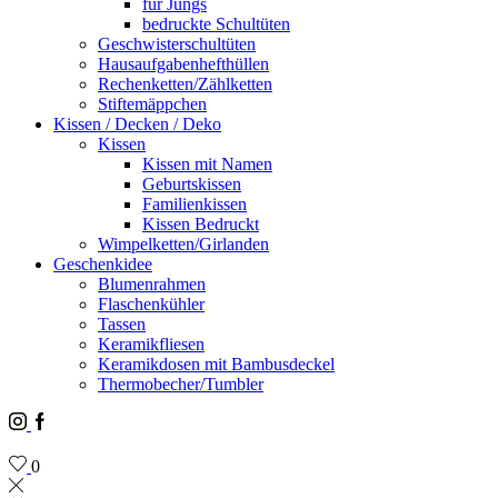
für Jungs
bedruckte Schultüten
Geschwisterschultüten
Hausaufgabenhefthüllen
Rechenketten/Zählketten
Stiftemäppchen
Kissen / Decken / Deko
Kissen
Kissen mit Namen
Geburtskissen
Familienkissen
Kissen Bedruckt
Wimpelketten/Girlanden
Geschenkidee
Blumenrahmen
Flaschenkühler
Tassen
Keramikfliesen
Keramikdosen mit Bambusdeckel
Thermobecher/Tumbler
Instagram
Facebook
0