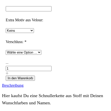
Extra Motiv aus Velour:
Verschluss:
*
Schnullerkette
aus
Stoff
in
In den Warenkorb
Deinen
Beschreibung
Wunschfarben
und
Namen
Hier kaufst Du eine Schnullerkette aus Stoff mit Deinen
Menge
Wunschfarben und Namen.