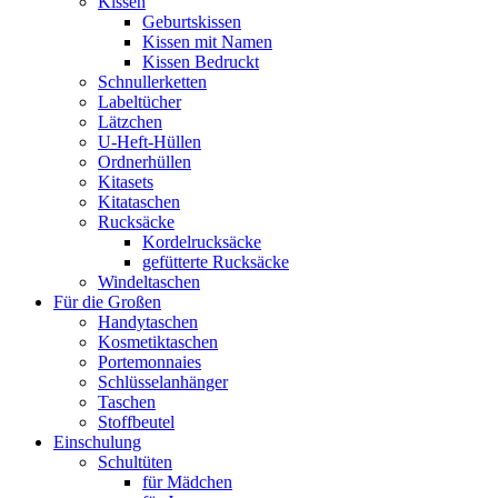
Kissen
Geburtskissen
Kissen mit Namen
Kissen Bedruckt
Schnullerketten
Labeltücher
Lätzchen
U-Heft-Hüllen
Ordnerhüllen
Kitasets
Kitataschen
Rucksäcke
Kordelrucksäcke
gefütterte Rucksäcke
Windeltaschen
Für die Großen
Handytaschen
Kosmetiktaschen
Portemonnaies
Schlüsselanhänger
Taschen
Stoffbeutel
Einschulung
Schultüten
für Mädchen