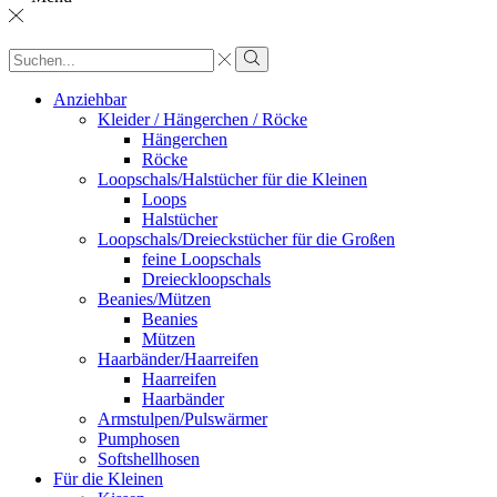
Sucheingabe
Suche
Anziehbar
Kleider / Hängerchen / Röcke
Hängerchen
Röcke
Loopschals/Halstücher für die Kleinen
Loops
Halstücher
Loopschals/Dreieckstücher für die Großen
feine Loopschals
Dreieckloopschals
Beanies/Mützen
Beanies
Mützen
Haarbänder/Haarreifen
Haarreifen
Haarbänder
Armstulpen/Pulswärmer
Pumphosen
Softshellhosen
Für die Kleinen