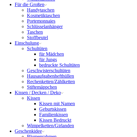
Für die Großen
Handytaschen
Kosmetiktaschen
Portemonnaies
Schlüsselanhänger
Taschen
Stoffbeutel
Einschulung
Schultüten
für Mädchen
für Jungs
bedruckte Schultüten
Geschwisterschultüten
Hausaufgabenhefthüllen
Rechenketten/Zählketten
Stiftemäppchen
Kissen / Decken / Deko
Kissen
Kissen mit Namen
Geburtskissen
Familienkissen
Kissen Bedruckt
Wimpelketten/Girlanden
Geschenkidee
Blumenrahmen