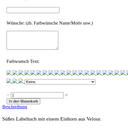
Wünsche: (zb. Farbwünsche Name/Motiv usw.)
Farbwunsch Text:
Labeltuch
"Einhorn",
In den Warenkorb
mit
Beschreibung
Deinen
Wunschstoffen
Süßes Labeltuch mit einem Einhorn aus Velour.
und
Namen