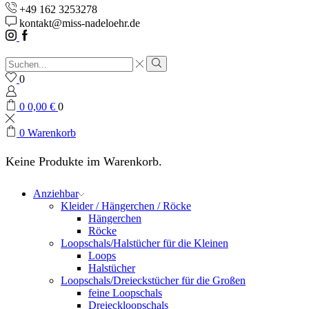
+49 162 3253278
kontakt@miss-nadeloehr.de
Instagram
Facebook
Sucheingabe
Suche
0
0
0,00
€
0
0
Warenkorb
Keine Produkte im Warenkorb.
Anziehbar
Kleider / Hängerchen / Röcke
Hängerchen
Röcke
Loopschals/Halstücher für die Kleinen
Loops
Halstücher
Loopschals/Dreieckstücher für die Großen
feine Loopschals
Dreieckloopschals