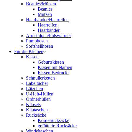
Beanies/Mützen
Beanies
Mützen
Haarbänder/Haarreifen
Haarreifen
Haarbänder
Armstulpen/Pulswärmer
Pumphosen
Softshellhosen
Für die Kleinen
Kissen
Geburtskissen
Kissen mit Namen
Kissen Bedruckt
Schnullerketten
Labeltücher
Lätzchen
U-Heft-Hüllen
Ordnerhüllen
Kitasets
Kitataschen
Rucksäcke
Kordelrucksäcke
gefütterte Rucksäcke
Windeltaschen