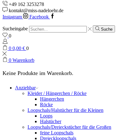
+49 162 3253278
kontakt@miss-nadeloehr.de
Instagram
Facebook
Sucheingabe
Suche
0
0
0,00
€
0
0
Warenkorb
Keine Produkte im Warenkorb.
Anziehbar
Kleider / Hängerchen / Röcke
Hängerchen
Röcke
Loopschals/Halstücher für die Kleinen
Loops
Halstücher
Loopschals/Dreieckstücher für die Großen
feine Loopschals
Dreieckloopschals