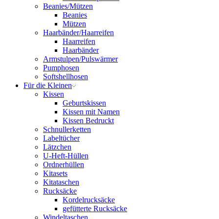
Beanies/Mützen
Beanies
Mützen
Haarbänder/Haarreifen
Haarreifen
Haarbänder
Armstulpen/Pulswärmer
Pumphosen
Softshellhosen
Für die Kleinen
Kissen
Geburtskissen
Kissen mit Namen
Kissen Bedruckt
Schnullerketten
Labeltücher
Lätzchen
U-Heft-Hüllen
Ordnerhüllen
Kitasets
Kitataschen
Rucksäcke
Kordelrucksäcke
gefütterte Rucksäcke
Windeltaschen