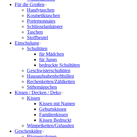
Für die Großen
Handytaschen
Kosmetiktaschen
Portemonnaies
Schlüsselanhänger
Taschen
Stoffbeutel
Einschulung
Schultüten
für Mädchen
für Jungs
bedruckte Schultüten
Geschwisterschultüten
Hausaufgabenhefthüllen
Rechenketten/Zählketten
Stiftemäppchen
Kissen / Decken / Deko
Kissen
Kissen mit Namen
Geburtskissen
Familienkissen
Kissen Bedruckt
Wimpelketten/Girlanden
Geschenkidee
Blumenrahmen