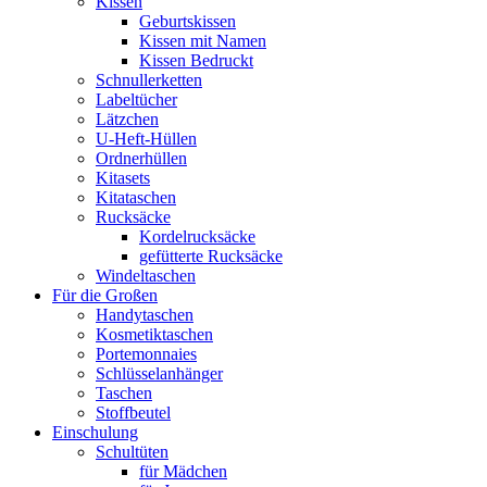
Kissen
Geburtskissen
Kissen mit Namen
Kissen Bedruckt
Schnullerketten
Labeltücher
Lätzchen
U-Heft-Hüllen
Ordnerhüllen
Kitasets
Kitataschen
Rucksäcke
Kordelrucksäcke
gefütterte Rucksäcke
Windeltaschen
Für die Großen
Handytaschen
Kosmetiktaschen
Portemonnaies
Schlüsselanhänger
Taschen
Stoffbeutel
Einschulung
Schultüten
für Mädchen