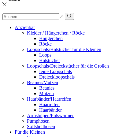
Sucheingabe
Suche
Anziehbar
Kleider / Hängerchen / Röcke
Hängerchen
Röcke
Loopschals/Halstücher für die Kleinen
Loops
Halstücher
Loopschals/Dreieckstücher für die Großen
feine Loopschals
Dreieckloopschals
Beanies/Mützen
Beanies
Mützen
Haarbänder/Haarreifen
Haarreifen
Haarbänder
Armstulpen/Pulswärmer
Pumphosen
Softshellhosen
Für die Kleinen