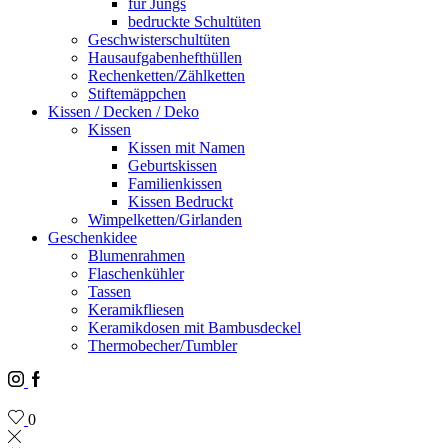
für Jungs
bedruckte Schultüten
Geschwisterschultüten
Hausaufgabenhefthüllen
Rechenketten/Zählketten
Stiftemäppchen
Kissen / Decken / Deko
Kissen
Kissen mit Namen
Geburtskissen
Familienkissen
Kissen Bedruckt
Wimpelketten/Girlanden
Geschenkidee
Blumenrahmen
Flaschenkühler
Tassen
Keramikfliesen
Keramikdosen mit Bambusdeckel
Thermobecher/Tumbler
Instagram
Facebook
0