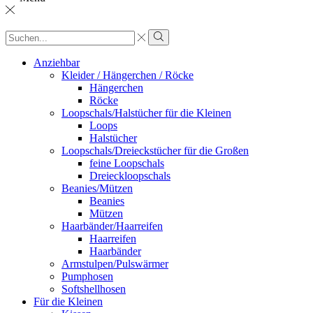
Sucheingabe
Suche
Anziehbar
Kleider / Hängerchen / Röcke
Hängerchen
Röcke
Loopschals/Halstücher für die Kleinen
Loops
Halstücher
Loopschals/Dreieckstücher für die Großen
feine Loopschals
Dreieckloopschals
Beanies/Mützen
Beanies
Mützen
Haarbänder/Haarreifen
Haarreifen
Haarbänder
Armstulpen/Pulswärmer
Pumphosen
Softshellhosen
Für die Kleinen