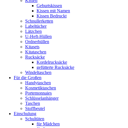
Kissen
Geburtskissen
Kissen mit Namen
Kissen Bedruckt
Schnullerketten
Labeltücher
Lätzchen
U-Heft-Hüllen
Ordnerhüllen
Kitasets
Kitataschen
Rucksäcke
Kordelrucksäcke
gefütterte Rucksäcke
Windeltaschen
Für die Großen
Handytaschen
Kosmetiktaschen
Portemonnaies
Schlüsselanhänger
Taschen
Stoffbeutel
Einschulung
Schultüten
für Mädchen