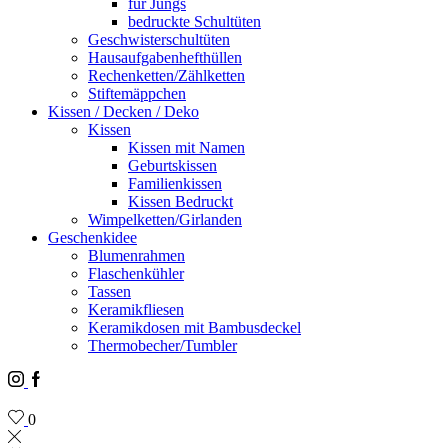
für Jungs
bedruckte Schultüten
Geschwisterschultüten
Hausaufgabenhefthüllen
Rechenketten/Zählketten
Stiftemäppchen
Kissen / Decken / Deko
Kissen
Kissen mit Namen
Geburtskissen
Familienkissen
Kissen Bedruckt
Wimpelketten/Girlanden
Geschenkidee
Blumenrahmen
Flaschenkühler
Tassen
Keramikfliesen
Keramikdosen mit Bambusdeckel
Thermobecher/Tumbler
Instagram
Facebook
0