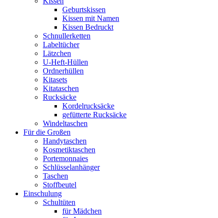
Kissen
Geburtskissen
Kissen mit Namen
Kissen Bedruckt
Schnullerketten
Labeltücher
Lätzchen
U-Heft-Hüllen
Ordnerhüllen
Kitasets
Kitataschen
Rucksäcke
Kordelrucksäcke
gefütterte Rucksäcke
Windeltaschen
Für die Großen
Handytaschen
Kosmetiktaschen
Portemonnaies
Schlüsselanhänger
Taschen
Stoffbeutel
Einschulung
Schultüten
für Mädchen