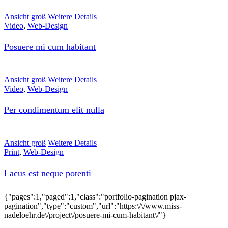
Ansicht groß
Weitere Details
Video
,
Web-Design
Posuere mi cum habitant
Ansicht groß
Weitere Details
Video
,
Web-Design
Per condimentum elit nulla
Ansicht groß
Weitere Details
Print
,
Web-Design
Lacus est neque potenti
{"pages":1,"paged":1,"class":"portfolio-pagination pjax-
pagination","type":"custom","url":"https:\/\/www.miss-
nadeloehr.de\/project\/posuere-mi-cum-habitant\/"}