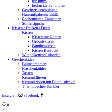
für Jungs
bedruckte Schultüten
Geschwisterschultüten
Hausaufgabenhefthüllen
Rechenketten/Zählketten
Stiftemäppchen
Kissen / Decken / Deko
Kissen
Kissen mit Namen
Geburtskissen
Familienkissen
Kissen Bedruckt
Wimpelketten/Girlanden
Geschenkidee
Blumenrahmen
Flaschenkühler
Tassen
Keramikfliesen
Keramikdosen mit Bambusdeckel
Thermobecher/Tumbler
Instagram
Facebook
0