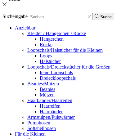
Sucheingabe
Suche
Anziehbar
Kleider / Hängerchen / Röcke
Hängerchen
Röcke
Loopschals/Halstücher für die Kleinen
Loops
Halstücher
Loopschals/Dreieckstücher für die Großen
feine Loopschals
Dreieckloopschals
Beanies/Mützen
Beanies
Mützen
Haarbänder/Haarreifen
Haarreifen
Haarbänder
Armstulpen/Pulswärmer
Pumphosen
Softshellhosen
Für die Kleinen