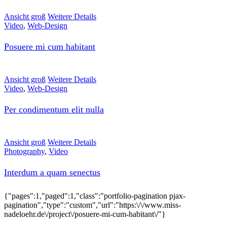
Ansicht groß
Weitere Details
Video
,
Web-Design
Posuere mi cum habitant
Ansicht groß
Weitere Details
Video
,
Web-Design
Per condimentum elit nulla
Ansicht groß
Weitere Details
Photography
,
Video
Interdum a quam senectus
{"pages":1,"paged":1,"class":"portfolio-pagination pjax-
pagination","type":"custom","url":"https:\/\/www.miss-
nadeloehr.de\/project\/posuere-mi-cum-habitant\/"}