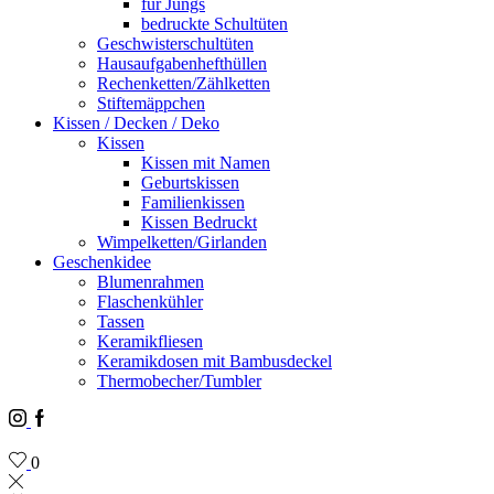
für Jungs
bedruckte Schultüten
Geschwisterschultüten
Hausaufgabenhefthüllen
Rechenketten/Zählketten
Stiftemäppchen
Kissen / Decken / Deko
Kissen
Kissen mit Namen
Geburtskissen
Familienkissen
Kissen Bedruckt
Wimpelketten/Girlanden
Geschenkidee
Blumenrahmen
Flaschenkühler
Tassen
Keramikfliesen
Keramikdosen mit Bambusdeckel
Thermobecher/Tumbler
Instagram
Facebook
0