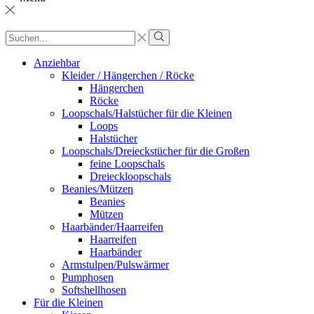
Sucheingabe
Suche
Anziehbar
Kleider / Hängerchen / Röcke
Hängerchen
Röcke
Loopschals/Halstücher für die Kleinen
Loops
Halstücher
Loopschals/Dreieckstücher für die Großen
feine Loopschals
Dreieckloopschals
Beanies/Mützen
Beanies
Mützen
Haarbänder/Haarreifen
Haarreifen
Haarbänder
Armstulpen/Pulswärmer
Pumphosen
Softshellhosen
Für die Kleinen