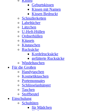
Kissen
Geburtskissen
Kissen mit Namen
Kissen Bedruckt
Schnullerketten
Labeltücher
Lätzchen
U-Heft-Hüllen
Ordnerhüllen
Kitasets
Kitataschen
Rucksäcke
Kordelrucksäcke
gefütterte Rucksäcke
Windeltaschen
Für die Großen
Handytaschen
Kosmetiktaschen
Portemonnaies
Schlüsselanhänger
Taschen
Stoffbeutel
Einschulung
Schultüten
für Mädchen