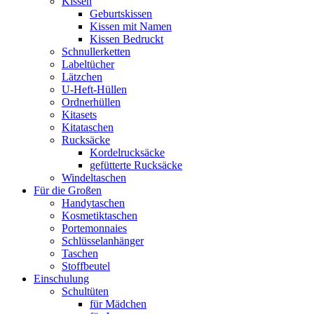
Kissen
Geburtskissen
Kissen mit Namen
Kissen Bedruckt
Schnullerketten
Labeltücher
Lätzchen
U-Heft-Hüllen
Ordnerhüllen
Kitasets
Kitataschen
Rucksäcke
Kordelrucksäcke
gefütterte Rucksäcke
Windeltaschen
Für die Großen
Handytaschen
Kosmetiktaschen
Portemonnaies
Schlüsselanhänger
Taschen
Stoffbeutel
Einschulung
Schultüten
für Mädchen