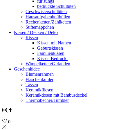
für Jungs
bedruckte Schultüten
Geschwisterschultüten
Hausaufgabenhefthüllen
Rechenketten/Zählketten
Stiftemäppchen
Kissen / Decken / Deko
Kissen
Kissen mit Namen
Geburtskissen
Familienkissen
Kissen Bedruckt
Wimpelketten/Girlanden
Geschenkidee
Blumenrahmen
Flaschenkühler
Tassen
Keramikfliesen
Keramikdosen mit Bambusdeckel
Thermobecher/Tumbler
Instagram
Facebook
0