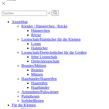
Sucheingabe
Suche
Anziehbar
Kleider / Hängerchen / Röcke
Hängerchen
Röcke
Loopschals/Halstücher für die Kleinen
Loops
Halstücher
Loopschals/Dreieckstücher für die Großen
feine Loopschals
Dreieckloopschals
Beanies/Mützen
Beanies
Mützen
Haarbänder/Haarreifen
Haarreifen
Haarbänder
Armstulpen/Pulswärmer
Pumphosen
Softshellhosen
Für die Kleinen