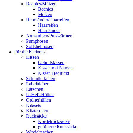
Beanies/Mützen
Beanies
Mützen
Haarbänder/Haarreifen
Haarreifen
Haarbänder
Armstulpen/Pulswärmer
Pumphosen
Softshellhosen
Für die Kleinen
Kissen
Geburtskissen
Kissen mit Namen
Kissen Bedruckt
Schnullerketten
Labeltücher
Lätzchen
U-Heft-Hüllen
Ordnerhüllen
Kitasets
Kitataschen
Rucksäcke
Kordelrucksäcke
gefütterte Rucksäcke
Windeltaschen