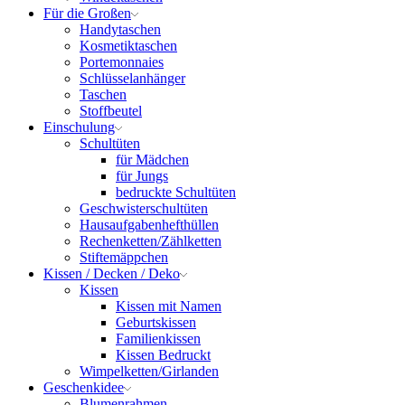
Für die Großen
Handytaschen
Kosmetiktaschen
Portemonnaies
Schlüsselanhänger
Taschen
Stoffbeutel
Einschulung
Schultüten
für Mädchen
für Jungs
bedruckte Schultüten
Geschwisterschultüten
Hausaufgabenhefthüllen
Rechenketten/Zählketten
Stiftemäppchen
Kissen / Decken / Deko
Kissen
Kissen mit Namen
Geburtskissen
Familienkissen
Kissen Bedruckt
Wimpelketten/Girlanden
Geschenkidee
Blumenrahmen