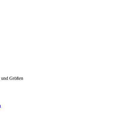
en und Größen
n