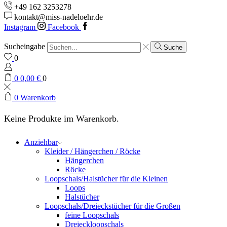
+49 162 3253278
kontakt@miss-nadeloehr.de
Instagram
Facebook
Sucheingabe
Suche
0
0
0,00
€
0
0
Warenkorb
Keine Produkte im Warenkorb.
Anziehbar
Kleider / Hängerchen / Röcke
Hängerchen
Röcke
Loopschals/Halstücher für die Kleinen
Loops
Halstücher
Loopschals/Dreieckstücher für die Großen
feine Loopschals
Dreieckloopschals