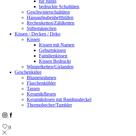
für Jungs
bedruckte Schultüten
Geschwisterschultüten
Hausaufgabenhefthüllen
Rechenketten/Zählketten
Stiftemäppchen
Kissen / Decken / Deko
Kissen
Kissen mit Namen
Geburtskissen
Familienkissen
Kissen Bedruckt
Wimpelketten/Girlanden
Geschenkidee
Blumenrahmen
Flaschenkühler
Tassen
Keramikfliesen
Keramikdosen mit Bambusdeckel
Thermobecher/Tumbler
Instagram
Facebook
0