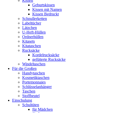
Kissen
Geburtskissen
Kissen mit Namen
Kissen Bedruckt
Schnullerketten
Labeltücher
Lätzchen
U-Heft-Hüllen
Ordnerhüllen
Kitasets
Kitataschen
Rucksäcke
Kordelrucksäcke
gefütterte Rucksäcke
Windeltaschen
Für die Großen
Handytaschen
Kosmetiktaschen
Portemonnaies
Schlüsselanhänger
Taschen
Stoffbeutel
Einschulung
Schultüten
für Mädchen