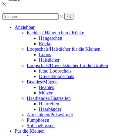
Sucheingabe
Suche
Anziehbar
Kleider / Hängerchen / Röcke
Hängerchen
Röcke
Loopschals/Halstücher für die Kleinen
Loops
Halstücher
Loopschals/Dreieckstücher für die Großen
feine Loopschals
Dreieckloopschals
Beanies/Mützen
Beanies
Mützen
Haarbänder/Haarreifen
Haarreifen
Haarbänder
Armstulpen/Pulswärmer
Pumphosen
Softshellhosen
Für die Kleinen