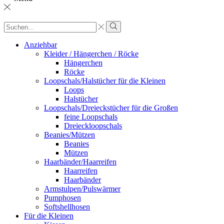
Sucheingabe
Suche
Anziehbar
Kleider / Hängerchen / Röcke
Hängerchen
Röcke
Loopschals/Halstücher für die Kleinen
Loops
Halstücher
Loopschals/Dreieckstücher für die Großen
feine Loopschals
Dreieckloopschals
Beanies/Mützen
Beanies
Mützen
Haarbänder/Haarreifen
Haarreifen
Haarbänder
Armstulpen/Pulswärmer
Pumphosen
Softshellhosen
Für die Kleinen