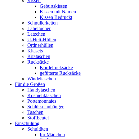
Kissen
Geburtskissen
Kissen mit Namen
Kissen Bedruckt
Schnullerketten
Labeltücher
Lätzchen
U-Heft-Hüllen
Ordnerhüllen
Kitasets
Kitataschen
Rucksäcke
Kordelrucksäcke
gefütterte Rucksäcke
Windeltaschen
Für die Großen
Handytaschen
Kosmetiktaschen
Portemonnaies
Schlüsselanhänger
Taschen
Stoffbeutel
Einschulung
Schultüten
für Mädchen