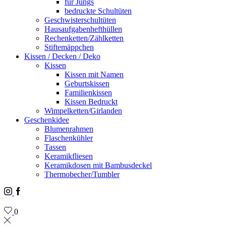
für Jungs
bedruckte Schultüten
Geschwisterschultüten
Hausaufgabenhefthüllen
Rechenketten/Zählketten
Stiftemäppchen
Kissen / Decken / Deko
Kissen
Kissen mit Namen
Geburtskissen
Familienkissen
Kissen Bedruckt
Wimpelketten/Girlanden
Geschenkidee
Blumenrahmen
Flaschenkühler
Tassen
Keramikfliesen
Keramikdosen mit Bambusdeckel
Thermobecher/Tumbler
Instagram
Facebook
0