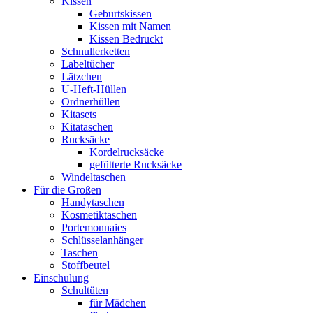
Kissen
Geburtskissen
Kissen mit Namen
Kissen Bedruckt
Schnullerketten
Labeltücher
Lätzchen
U-Heft-Hüllen
Ordnerhüllen
Kitasets
Kitataschen
Rucksäcke
Kordelrucksäcke
gefütterte Rucksäcke
Windeltaschen
Für die Großen
Handytaschen
Kosmetiktaschen
Portemonnaies
Schlüsselanhänger
Taschen
Stoffbeutel
Einschulung
Schultüten
für Mädchen