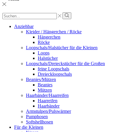
Sucheingabe
Suche
Anziehbar
Kleider / Hängerchen / Röcke
Hängerchen
Röcke
Loopschals/Halstücher für die Kleinen
Loops
Halstücher
Loopschals/Dreieckstücher für die Großen
feine Loopschals
Dreieckloopschals
Beanies/Mützen
Beanies
Mützen
Haarbänder/Haarreifen
Haarreifen
Haarbänder
Armstulpen/Pulswärmer
Pumphosen
Softshellhosen
Für die Kleinen