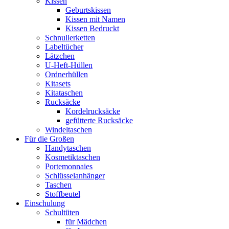
Kissen
Geburtskissen
Kissen mit Namen
Kissen Bedruckt
Schnullerketten
Labeltücher
Lätzchen
U-Heft-Hüllen
Ordnerhüllen
Kitasets
Kitataschen
Rucksäcke
Kordelrucksäcke
gefütterte Rucksäcke
Windeltaschen
Für die Großen
Handytaschen
Kosmetiktaschen
Portemonnaies
Schlüsselanhänger
Taschen
Stoffbeutel
Einschulung
Schultüten
für Mädchen