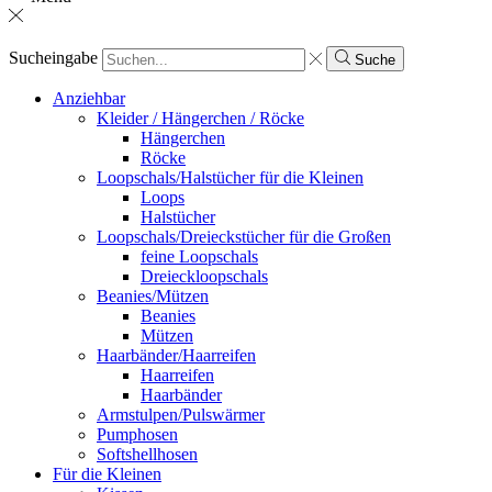
Sucheingabe
Suche
Anziehbar
Kleider / Hängerchen / Röcke
Hängerchen
Röcke
Loopschals/Halstücher für die Kleinen
Loops
Halstücher
Loopschals/Dreieckstücher für die Großen
feine Loopschals
Dreieckloopschals
Beanies/Mützen
Beanies
Mützen
Haarbänder/Haarreifen
Haarreifen
Haarbänder
Armstulpen/Pulswärmer
Pumphosen
Softshellhosen
Für die Kleinen