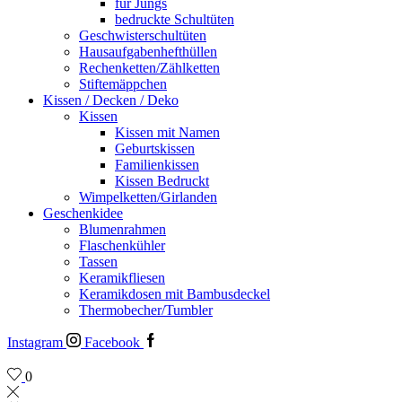
für Jungs
bedruckte Schultüten
Geschwisterschultüten
Hausaufgabenhefthüllen
Rechenketten/Zählketten
Stiftemäppchen
Kissen / Decken / Deko
Kissen
Kissen mit Namen
Geburtskissen
Familienkissen
Kissen Bedruckt
Wimpelketten/Girlanden
Geschenkidee
Blumenrahmen
Flaschenkühler
Tassen
Keramikfliesen
Keramikdosen mit Bambusdeckel
Thermobecher/Tumbler
Instagram
Facebook
0