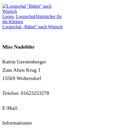
Loops
,
Loopschal/Halstücher für
die Kleinen
Loopschal „Bähm“ nach Wunsch
Miss Nadelöhr
Katrin Gerstenberger
Zum Alten Krug 1
15569 Woltersdorf
Telefon: 01623253278
E-Mail:
kontakt@miss-nadeloehr.de
Informationen