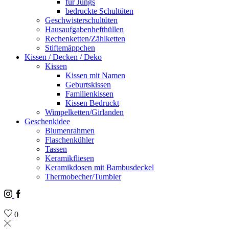
für Jungs
bedruckte Schultüten
Geschwisterschultüten
Hausaufgabenhefthüllen
Rechenketten/Zählketten
Stiftemäppchen
Kissen / Decken / Deko
Kissen
Kissen mit Namen
Geburtskissen
Familienkissen
Kissen Bedruckt
Wimpelketten/Girlanden
Geschenkidee
Blumenrahmen
Flaschenkühler
Tassen
Keramikfliesen
Keramikdosen mit Bambusdeckel
Thermobecher/Tumbler
Instagram
Facebook
0