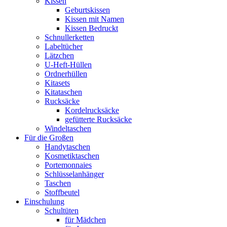
Kissen
Geburtskissen
Kissen mit Namen
Kissen Bedruckt
Schnullerketten
Labeltücher
Lätzchen
U-Heft-Hüllen
Ordnerhüllen
Kitasets
Kitataschen
Rucksäcke
Kordelrucksäcke
gefütterte Rucksäcke
Windeltaschen
Für die Großen
Handytaschen
Kosmetiktaschen
Portemonnaies
Schlüsselanhänger
Taschen
Stoffbeutel
Einschulung
Schultüten
für Mädchen