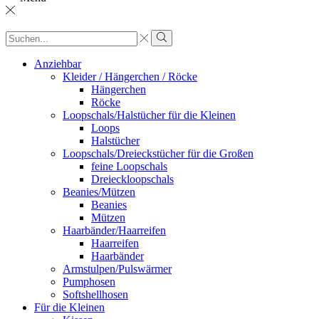
Sucheingabe
Suche
Anziehbar
Kleider / Hängerchen / Röcke
Hängerchen
Röcke
Loopschals/Halstücher für die Kleinen
Loops
Halstücher
Loopschals/Dreieckstücher für die Großen
feine Loopschals
Dreieckloopschals
Beanies/Mützen
Beanies
Mützen
Haarbänder/Haarreifen
Haarreifen
Haarbänder
Armstulpen/Pulswärmer
Pumphosen
Softshellhosen
Für die Kleinen