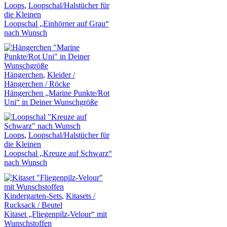
Loops
,
Loopschal/Halstücher für
die Kleinen
Loopschal „Einhörner auf Grau“
nach Wunsch
Hängerchen
,
Kleider /
Hängerchen / Röcke
Hängerchen „Marine Punkte/Rot
Uni“ in Deiner Wunschgröße
Loops
,
Loopschal/Halstücher für
die Kleinen
Loopschal „Kreuze auf Schwarz“
nach Wunsch
Kindergarten-Sets
,
Kitasets /
Rucksack / Beutel
Kitaset „Fliegenpilz-Velour“ mit
Wunschstoffen