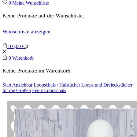
0
Meine Wunschliste
Keine Produkte auf der Wunschliste.
Wunschliste anzeigen
0
0,00
€
0
0
Warenkorb
Keine Produkte im Warenkorb.
Start
Anziehbar
Loopschals / Halstücher
Loops und Dreieckstücher
für die Großen
Feine Loopschals