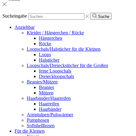
Sucheingabe
Suche
Anziehbar
Kleider / Hängerchen / Röcke
Hängerchen
Röcke
Loopschals/Halstücher für die Kleinen
Loops
Halstücher
Loopschals/Dreieckstücher für die Großen
feine Loopschals
Dreieckloopschals
Beanies/Mützen
Beanies
Mützen
Haarbänder/Haarreifen
Haarreifen
Haarbänder
Armstulpen/Pulswärmer
Pumphosen
Softshellhosen
Für die Kleinen