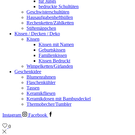
für Jungs
bedruckte Schultüten
Geschwisterschultüten
Hausaufgabenhefthüllen
Rechenketten/Zählketten
Stiftemäppchen
Kissen / Decken / Deko
Kissen
Kissen mit Namen
Geburtskissen
Familienkissen
Kissen Bedruckt
Wimpelketten/Girlanden
Geschenkidee
Blumenrahmen
Flaschenkühler
Tassen
Keramikfliesen
Keramikdosen mit Bambusdeckel
Thermobecher/Tumbler
Instagram
Facebook
0