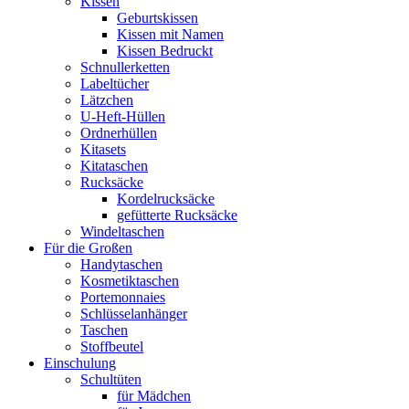
Kissen
Geburtskissen
Kissen mit Namen
Kissen Bedruckt
Schnullerketten
Labeltücher
Lätzchen
U-Heft-Hüllen
Ordnerhüllen
Kitasets
Kitataschen
Rucksäcke
Kordelrucksäcke
gefütterte Rucksäcke
Windeltaschen
Für die Großen
Handytaschen
Kosmetiktaschen
Portemonnaies
Schlüsselanhänger
Taschen
Stoffbeutel
Einschulung
Schultüten
für Mädchen