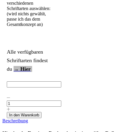
verschiedenen
Schriftarten auswählen:
(wird nichts gewählt,
passe ich das dem
Gesamtkonzept an)
Alle verfügbaren
Schriftarten findest
du
→ Hier
Kordelrucksack
"Erdbeere
auf
Emblem"
In den Warenkorb
mit
Beschreibung
Wunschstoff
und