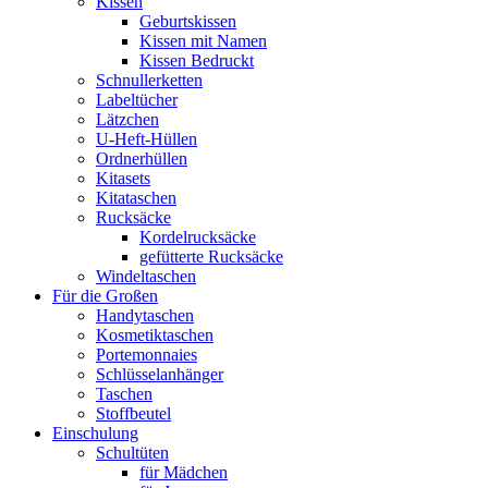
Kissen
Geburtskissen
Kissen mit Namen
Kissen Bedruckt
Schnullerketten
Labeltücher
Lätzchen
U-Heft-Hüllen
Ordnerhüllen
Kitasets
Kitataschen
Rucksäcke
Kordelrucksäcke
gefütterte Rucksäcke
Windeltaschen
Für die Großen
Handytaschen
Kosmetiktaschen
Portemonnaies
Schlüsselanhänger
Taschen
Stoffbeutel
Einschulung
Schultüten
für Mädchen