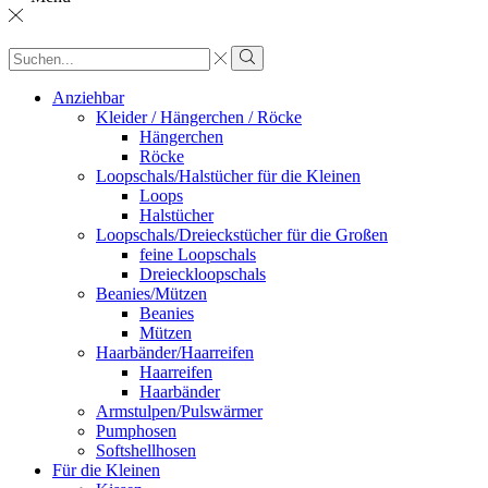
Sucheingabe
Suche
Anziehbar
Kleider / Hängerchen / Röcke
Hängerchen
Röcke
Loopschals/Halstücher für die Kleinen
Loops
Halstücher
Loopschals/Dreieckstücher für die Großen
feine Loopschals
Dreieckloopschals
Beanies/Mützen
Beanies
Mützen
Haarbänder/Haarreifen
Haarreifen
Haarbänder
Armstulpen/Pulswärmer
Pumphosen
Softshellhosen
Für die Kleinen