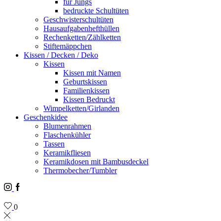
für Jungs
bedruckte Schultüten
Geschwisterschultüten
Hausaufgabenhefthüllen
Rechenketten/Zählketten
Stiftemäppchen
Kissen / Decken / Deko
Kissen
Kissen mit Namen
Geburtskissen
Familienkissen
Kissen Bedruckt
Wimpelketten/Girlanden
Geschenkidee
Blumenrahmen
Flaschenkühler
Tassen
Keramikfliesen
Keramikdosen mit Bambusdeckel
Thermobecher/Tumbler
Instagram
Facebook
0