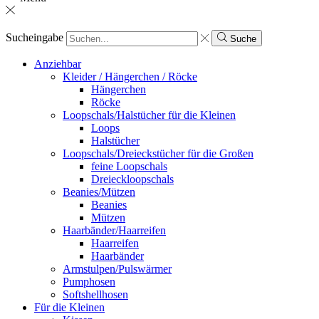
Sucheingabe
Suche
Anziehbar
Kleider / Hängerchen / Röcke
Hängerchen
Röcke
Loopschals/Halstücher für die Kleinen
Loops
Halstücher
Loopschals/Dreieckstücher für die Großen
feine Loopschals
Dreieckloopschals
Beanies/Mützen
Beanies
Mützen
Haarbänder/Haarreifen
Haarreifen
Haarbänder
Armstulpen/Pulswärmer
Pumphosen
Softshellhosen
Für die Kleinen