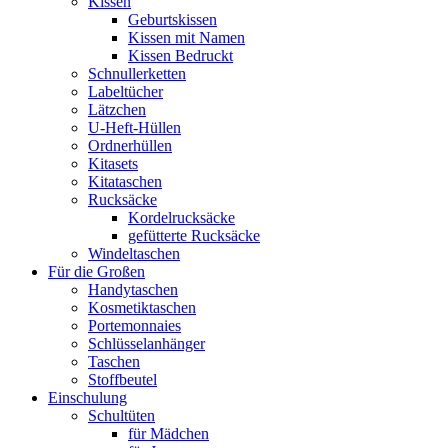
Kissen
Geburtskissen
Kissen mit Namen
Kissen Bedruckt
Schnullerketten
Labeltücher
Lätzchen
U-Heft-Hüllen
Ordnerhüllen
Kitasets
Kitataschen
Rucksäcke
Kordelrucksäcke
gefütterte Rucksäcke
Windeltaschen
Für die Großen
Handytaschen
Kosmetiktaschen
Portemonnaies
Schlüsselanhänger
Taschen
Stoffbeutel
Einschulung
Schultüten
für Mädchen