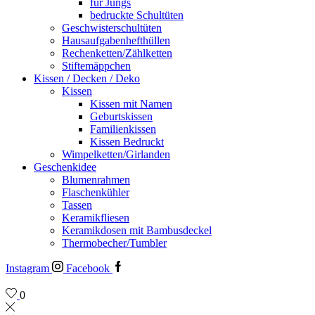
für Jungs
bedruckte Schultüten
Geschwisterschultüten
Hausaufgabenhefthüllen
Rechenketten/Zählketten
Stiftemäppchen
Kissen / Decken / Deko
Kissen
Kissen mit Namen
Geburtskissen
Familienkissen
Kissen Bedruckt
Wimpelketten/Girlanden
Geschenkidee
Blumenrahmen
Flaschenkühler
Tassen
Keramikfliesen
Keramikdosen mit Bambusdeckel
Thermobecher/Tumbler
Instagram
Facebook
0