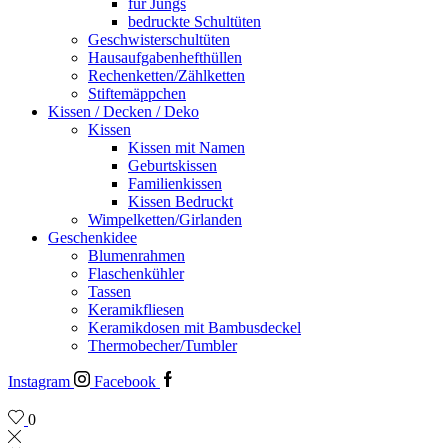
für Jungs
bedruckte Schultüten
Geschwisterschultüten
Hausaufgabenhefthüllen
Rechenketten/Zählketten
Stiftemäppchen
Kissen / Decken / Deko
Kissen
Kissen mit Namen
Geburtskissen
Familienkissen
Kissen Bedruckt
Wimpelketten/Girlanden
Geschenkidee
Blumenrahmen
Flaschenkühler
Tassen
Keramikfliesen
Keramikdosen mit Bambusdeckel
Thermobecher/Tumbler
Instagram
Facebook
0