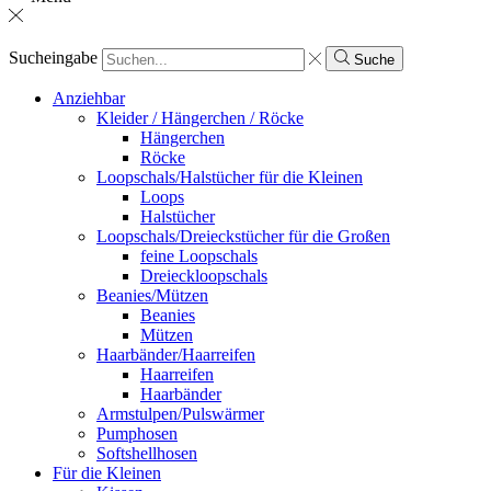
Sucheingabe
Suche
Anziehbar
Kleider / Hängerchen / Röcke
Hängerchen
Röcke
Loopschals/Halstücher für die Kleinen
Loops
Halstücher
Loopschals/Dreieckstücher für die Großen
feine Loopschals
Dreieckloopschals
Beanies/Mützen
Beanies
Mützen
Haarbänder/Haarreifen
Haarreifen
Haarbänder
Armstulpen/Pulswärmer
Pumphosen
Softshellhosen
Für die Kleinen