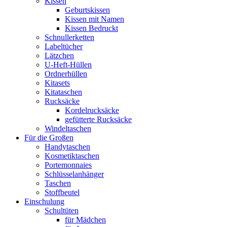
Kissen
Geburtskissen
Kissen mit Namen
Kissen Bedruckt
Schnullerketten
Labeltücher
Lätzchen
U-Heft-Hüllen
Ordnerhüllen
Kitasets
Kitataschen
Rucksäcke
Kordelrucksäcke
gefütterte Rucksäcke
Windeltaschen
Für die Großen
Handytaschen
Kosmetiktaschen
Portemonnaies
Schlüsselanhänger
Taschen
Stoffbeutel
Einschulung
Schultüten
für Mädchen