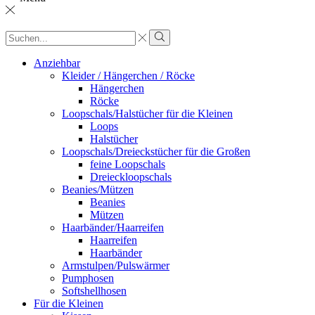
Sucheingabe
Suche
Anziehbar
Kleider / Hängerchen / Röcke
Hängerchen
Röcke
Loopschals/Halstücher für die Kleinen
Loops
Halstücher
Loopschals/Dreieckstücher für die Großen
feine Loopschals
Dreieckloopschals
Beanies/Mützen
Beanies
Mützen
Haarbänder/Haarreifen
Haarreifen
Haarbänder
Armstulpen/Pulswärmer
Pumphosen
Softshellhosen
Für die Kleinen