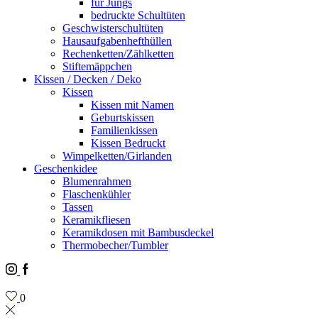
für Jungs
bedruckte Schultüten
Geschwisterschultüten
Hausaufgabenhefthüllen
Rechenketten/Zählketten
Stiftemäppchen
Kissen / Decken / Deko
Kissen
Kissen mit Namen
Geburtskissen
Familienkissen
Kissen Bedruckt
Wimpelketten/Girlanden
Geschenkidee
Blumenrahmen
Flaschenkühler
Tassen
Keramikfliesen
Keramikdosen mit Bambusdeckel
Thermobecher/Tumbler
Instagram
Facebook
0