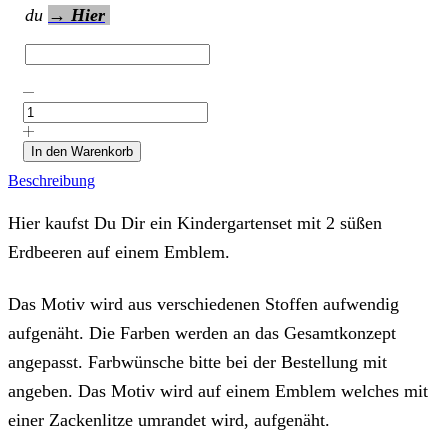
du
→ Hier
Kitaset
"Erdbeere
auf
einem
In den Warenkorb
Emblem"
Beschreibung
mit
Wunschstoffen
und
Hier kaufst Du Dir ein Kindergartenset mit 2 süßen
Namen
Erdbeeren auf einem Emblem.
Menge
Das Motiv wird aus verschiedenen Stoffen aufwendig
aufgenäht. Die Farben werden an das Gesamtkonzept
angepasst. Farbwünsche bitte bei der Bestellung mit
angeben. Das Motiv wird auf einem Emblem welches mit
einer Zackenlitze umrandet wird, aufgenäht.