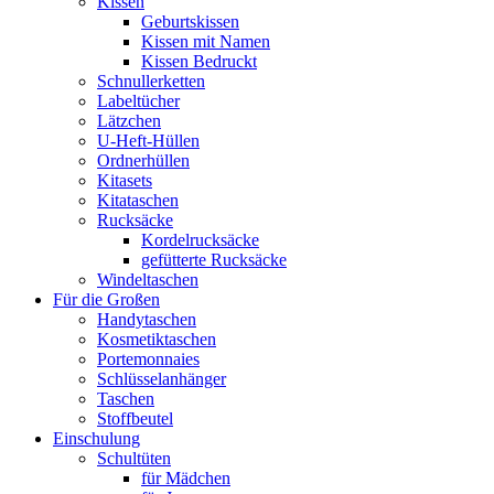
Kissen
Geburtskissen
Kissen mit Namen
Kissen Bedruckt
Schnullerketten
Labeltücher
Lätzchen
U-Heft-Hüllen
Ordnerhüllen
Kitasets
Kitataschen
Rucksäcke
Kordelrucksäcke
gefütterte Rucksäcke
Windeltaschen
Für die Großen
Handytaschen
Kosmetiktaschen
Portemonnaies
Schlüsselanhänger
Taschen
Stoffbeutel
Einschulung
Schultüten
für Mädchen