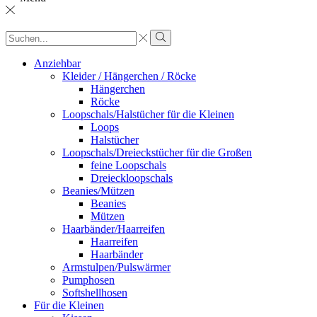
Sucheingabe
Suche
Anziehbar
Kleider / Hängerchen / Röcke
Hängerchen
Röcke
Loopschals/Halstücher für die Kleinen
Loops
Halstücher
Loopschals/Dreieckstücher für die Großen
feine Loopschals
Dreieckloopschals
Beanies/Mützen
Beanies
Mützen
Haarbänder/Haarreifen
Haarreifen
Haarbänder
Armstulpen/Pulswärmer
Pumphosen
Softshellhosen
Für die Kleinen