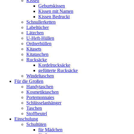
Kissen
Geburtskissen
Kissen mit Namen
Kissen Bedruckt
Schnullerketten
Labeltücher
Lätzchen
U-Heft-Hüllen
Ordnerhüllen
Kitasets
Kitataschen
Rucksäcke
Kordelrucksäcke
gefütterte Rucksäcke
Windeltaschen
Für die Großen
Handytaschen
Kosmetiktaschen
Portemonnaies
Schlüsselanhänger
Taschen
Stoffbeutel
Einschulung
Schultüten
für Mädchen