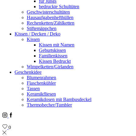
für Jungs
bedruckte Schultüten
Geschwisterschultüten
Hausaufgabenhefthüllen
Rechenketten/Zählketten
Stiftemäppchen
Kissen / Decken / Deko
Kissen
Kissen mit Namen
Geburtskissen
Familienkissen
Kissen Bedruckt
Wimpelketten/Girlanden
Geschenkidee
Blumenrahmen
Flaschenkühler
Tassen
Keramikfliesen
Keramikdosen mit Bambusdeckel
Thermobecher/Tumbler
Instagram
Facebook
0