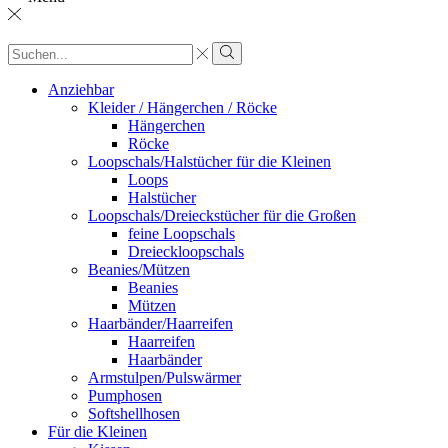
Sucheingabe
Suche
Anziehbar
Kleider / Hängerchen / Röcke
Hängerchen
Röcke
Loopschals/Halstücher für die Kleinen
Loops
Halstücher
Loopschals/Dreieckstücher für die Großen
feine Loopschals
Dreieckloopschals
Beanies/Mützen
Beanies
Mützen
Haarbänder/Haarreifen
Haarreifen
Haarbänder
Armstulpen/Pulswärmer
Pumphosen
Softshellhosen
Für die Kleinen