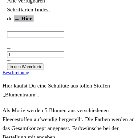
Alle verfügbaren
Schriftarten findest
du
→ Hier
Schultüte
aus
Stoff
"Blumentraum-
In den Warenkorb
5
Beschreibung
Blumen
aus
Hier kaufst Du eine Schultüte aus tollen Stoffen
Fleece"
in
„Blumentraum“.
versch.
Stoffen
und
Als Motiv werden 5 Blumen aus verschiedenen
Größen
Fleecestoffen aufwendig hergestellt. Die Farben werden an
Menge
das Gesamtkonzept angepasst. Farbwünsche bei der
Bestellung mit angeben.