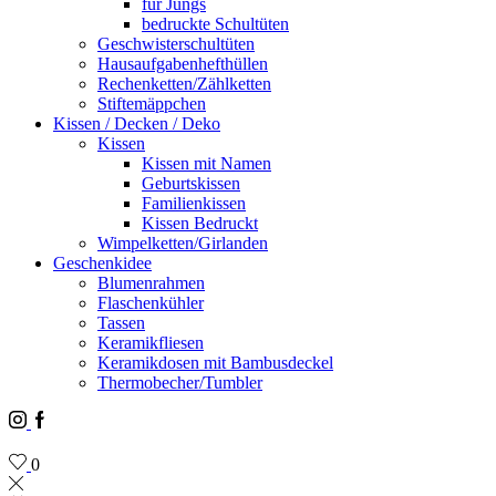
für Jungs
bedruckte Schultüten
Geschwisterschultüten
Hausaufgabenhefthüllen
Rechenketten/Zählketten
Stiftemäppchen
Kissen / Decken / Deko
Kissen
Kissen mit Namen
Geburtskissen
Familienkissen
Kissen Bedruckt
Wimpelketten/Girlanden
Geschenkidee
Blumenrahmen
Flaschenkühler
Tassen
Keramikfliesen
Keramikdosen mit Bambusdeckel
Thermobecher/Tumbler
Instagram
Facebook
0