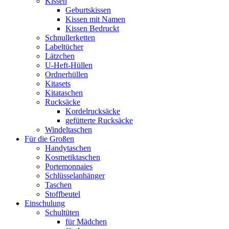
Kissen
Geburtskissen
Kissen mit Namen
Kissen Bedruckt
Schnullerketten
Labeltücher
Lätzchen
U-Heft-Hüllen
Ordnerhüllen
Kitasets
Kitataschen
Rucksäcke
Kordelrucksäcke
gefütterte Rucksäcke
Windeltaschen
Für die Großen
Handytaschen
Kosmetiktaschen
Portemonnaies
Schlüsselanhänger
Taschen
Stoffbeutel
Einschulung
Schultüten
für Mädchen