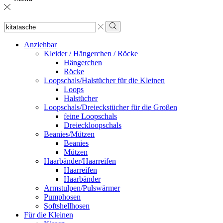
Sucheingabe
Suche
Anziehbar
Kleider / Hängerchen / Röcke
Hängerchen
Röcke
Loopschals/Halstücher für die Kleinen
Loops
Halstücher
Loopschals/Dreieckstücher für die Großen
feine Loopschals
Dreieckloopschals
Beanies/Mützen
Beanies
Mützen
Haarbänder/Haarreifen
Haarreifen
Haarbänder
Armstulpen/Pulswärmer
Pumphosen
Softshellhosen
Für die Kleinen