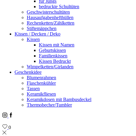
für Jungs
bedruckte Schultüten
Geschwisterschultüten
Hausaufgabenhefthüllen
Rechenketten/Zählketten
Stiftemäppchen
Kissen / Decken / Deko
Kissen
Kissen mit Namen
Geburtskissen
Familienkissen
Kissen Bedruckt
Wimpelketten/Girlanden
Geschenkidee
Blumenrahmen
Flaschenkühler
Tassen
Keramikfliesen
Keramikdosen mit Bambusdeckel
Thermobecher/Tumbler
Instagram
Facebook
0