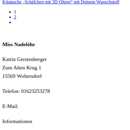
Kitatasche „Schäfchen mit 3D Ohren“ mit Deinem Wunschstoff
1
2
next
Miss Nadelöhr
Katrin Gerstenberger
Zum Alten Krug 1
15569 Woltersdorf
Telefon: 01623253278
E-Mail:
kontakt@miss-nadeloehr.de
Informationen