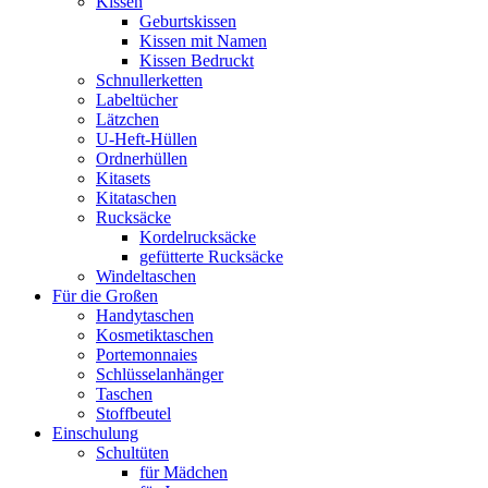
Kissen
Geburtskissen
Kissen mit Namen
Kissen Bedruckt
Schnullerketten
Labeltücher
Lätzchen
U-Heft-Hüllen
Ordnerhüllen
Kitasets
Kitataschen
Rucksäcke
Kordelrucksäcke
gefütterte Rucksäcke
Windeltaschen
Für die Großen
Handytaschen
Kosmetiktaschen
Portemonnaies
Schlüsselanhänger
Taschen
Stoffbeutel
Einschulung
Schultüten
für Mädchen