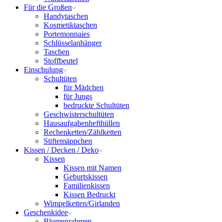
Für die Großen
Handytaschen
Kosmetiktaschen
Portemonnaies
Schlüsselanhänger
Taschen
Stoffbeutel
Einschulung
Schultüten
für Mädchen
für Jungs
bedruckte Schultüten
Geschwisterschultüten
Hausaufgabenhefthüllen
Rechenketten/Zählketten
Stiftemäppchen
Kissen / Decken / Deko
Kissen
Kissen mit Namen
Geburtskissen
Familienkissen
Kissen Bedruckt
Wimpelketten/Girlanden
Geschenkidee
Blumenrahmen