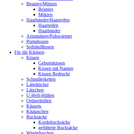
Beanies/Mützen
Beanies
Mützen
Haarbänder/Haarreifen
Haarreifen
Haarbänder
Armstulpen/Pulswärmer
Pumphosen
Softshellhosen
Für die Kleinen
Kissen
Geburtskissen
Kissen mit Namen
Kissen Bedruckt
Schnullerketten
Labeltücher
Lätzchen
U-Heft-Hüllen
Ordnerhüllen
Kitasets
Kitataschen
Rucksäcke
Kordelrucksäcke
gefütterte Rucksäcke
Windeltaschen