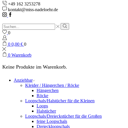
+49 162 3253278
kontakt@miss-nadeloehr.de
Instagram
Facebook
Sucheingabe
Suche
0
0
0,00
€
0
0
Warenkorb
Keine Produkte im Warenkorb.
Anziehbar
Kleider / Hängerchen / Röcke
Hängerchen
Röcke
Loopschals/Halstücher für die Kleinen
Loops
Halstücher
Loopschals/Dreieckstücher für die Großen
feine Loopschals
Dreieckloopschals