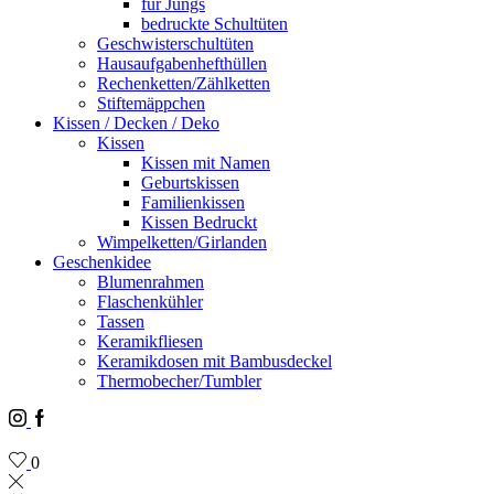
für Jungs
bedruckte Schultüten
Geschwisterschultüten
Hausaufgabenhefthüllen
Rechenketten/Zählketten
Stiftemäppchen
Kissen / Decken / Deko
Kissen
Kissen mit Namen
Geburtskissen
Familienkissen
Kissen Bedruckt
Wimpelketten/Girlanden
Geschenkidee
Blumenrahmen
Flaschenkühler
Tassen
Keramikfliesen
Keramikdosen mit Bambusdeckel
Thermobecher/Tumbler
Instagram
Facebook
0