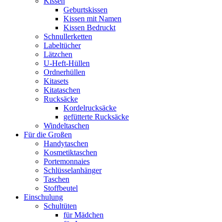
Kissen
Geburtskissen
Kissen mit Namen
Kissen Bedruckt
Schnullerketten
Labeltücher
Lätzchen
U-Heft-Hüllen
Ordnerhüllen
Kitasets
Kitataschen
Rucksäcke
Kordelrucksäcke
gefütterte Rucksäcke
Windeltaschen
Für die Großen
Handytaschen
Kosmetiktaschen
Portemonnaies
Schlüsselanhänger
Taschen
Stoffbeutel
Einschulung
Schultüten
für Mädchen