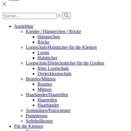
Sucheingabe
Suche
Anziehbar
Kleider / Hängerchen / Röcke
Hängerchen
Röcke
Loopschals/Halstücher für die Kleinen
Loops
Halstücher
Loopschals/Dreieckstücher für die Großen
feine Loopschals
Dreieckloopschals
Beanies/Mützen
Beanies
Mützen
Haarbänder/Haarreifen
Haarreifen
Haarbänder
Armstulpen/Pulswärmer
Pumphosen
Softshellhosen
Für die Kleinen