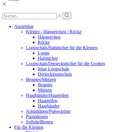
Sucheingabe
Suche
Anziehbar
Kleider / Hängerchen / Röcke
Hängerchen
Röcke
Loopschals/Halstücher für die Kleinen
Loops
Halstücher
Loopschals/Dreieckstücher für die Großen
feine Loopschals
Dreieckloopschals
Beanies/Mützen
Beanies
Mützen
Haarbänder/Haarreifen
Haarreifen
Haarbänder
Armstulpen/Pulswärmer
Pumphosen
Softshellhosen
Für die Kleinen