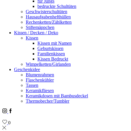
für Jungs
bedruckte Schultüten
Geschwisterschultüten
Hausaufgabenhefthüllen
Rechenketten/Zählketten
Stiftemäppchen
Kissen / Decken / Deko
Kissen
Kissen mit Namen
Geburtskissen
Familienkissen
Kissen Bedruckt
Wimpelketten/Girlanden
Geschenkidee
Blumenrahmen
Flaschenkühler
Tassen
Keramikfliesen
Keramikdosen mit Bambusdeckel
Thermobecher/Tumbler
Instagram
Facebook
0