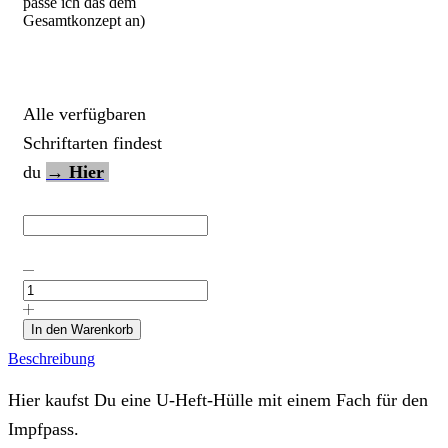
passe ich das dem
Gesamtkonzept an)
Alle verfügbaren
Schriftarten findest
du
→ Hier
U-
Heft-
Hülle
"Fussball
In den Warenkorb
mit
Beschreibung
Rasen"
mit
Deinem
Hier kaufst Du eine U-Heft-Hülle mit einem Fach für den
Wunschnamen
Impfpass.
Menge