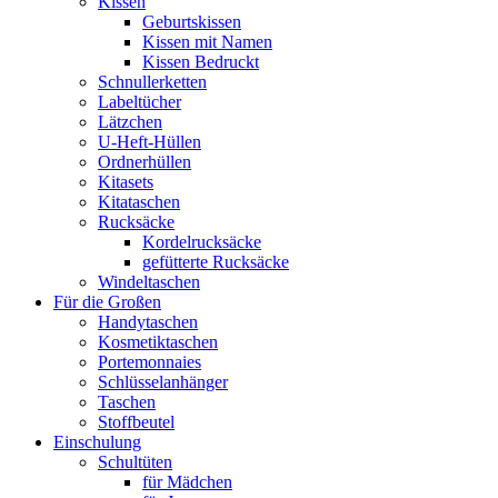
Kissen
Geburtskissen
Kissen mit Namen
Kissen Bedruckt
Schnullerketten
Labeltücher
Lätzchen
U-Heft-Hüllen
Ordnerhüllen
Kitasets
Kitataschen
Rucksäcke
Kordelrucksäcke
gefütterte Rucksäcke
Windeltaschen
Für die Großen
Handytaschen
Kosmetiktaschen
Portemonnaies
Schlüsselanhänger
Taschen
Stoffbeutel
Einschulung
Schultüten
für Mädchen