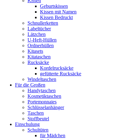
Kissen
Geburtskissen
Kissen mit Namen
Kissen Bedruckt
Schnullerketten
Labeltücher
Lätzchen
U-Heft-Hüllen
Ordnerhüllen
Kitasets
Kitataschen
Rucksäcke
Kordelrucksäcke
gefütterte Rucksäcke
Windeltaschen
Für die Großen
Handytaschen
Kosmetiktaschen
Portemonnaies
Schlüsselanhänger
Taschen
Stoffbeutel
Einschulung
Schultüten
für Mädchen