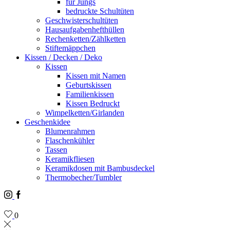
für Jungs
bedruckte Schultüten
Geschwisterschultüten
Hausaufgabenhefthüllen
Rechenketten/Zählketten
Stiftemäppchen
Kissen / Decken / Deko
Kissen
Kissen mit Namen
Geburtskissen
Familienkissen
Kissen Bedruckt
Wimpelketten/Girlanden
Geschenkidee
Blumenrahmen
Flaschenkühler
Tassen
Keramikfliesen
Keramikdosen mit Bambusdeckel
Thermobecher/Tumbler
Instagram
Facebook
0