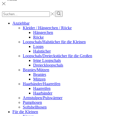
Sucheingabe
Suche
Anziehbar
Kleider / Hängerchen / Röcke
Hängerchen
Röcke
Loopschals/Halstücher für die Kleinen
Loops
Halstücher
Loopschals/Dreieckstücher für die Großen
feine Loopschals
Dreieckloopschals
Beanies/Mützen
Beanies
Mützen
Haarbänder/Haarreifen
Haarreifen
Haarbänder
Armstulpen/Pulswärmer
Pumphosen
Softshellhosen
Für die Kleinen