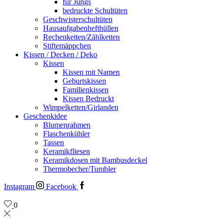
für Jungs
bedruckte Schultüten
Geschwisterschultüten
Hausaufgabenhefthüllen
Rechenketten/Zählketten
Stiftemäppchen
Kissen / Decken / Deko
Kissen
Kissen mit Namen
Geburtskissen
Familienkissen
Kissen Bedruckt
Wimpelketten/Girlanden
Geschenkidee
Blumenrahmen
Flaschenkühler
Tassen
Keramikfliesen
Keramikdosen mit Bambusdeckel
Thermobecher/Tumbler
Instagram
Facebook
0