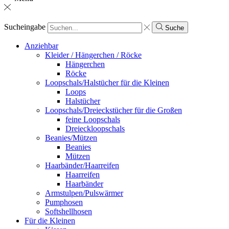
Sucheingabe
Suche
Anziehbar
Kleider / Hängerchen / Röcke
Hängerchen
Röcke
Loopschals/Halstücher für die Kleinen
Loops
Halstücher
Loopschals/Dreieckstücher für die Großen
feine Loopschals
Dreieckloopschals
Beanies/Mützen
Beanies
Mützen
Haarbänder/Haarreifen
Haarreifen
Haarbänder
Armstulpen/Pulswärmer
Pumphosen
Softshellhosen
Für die Kleinen