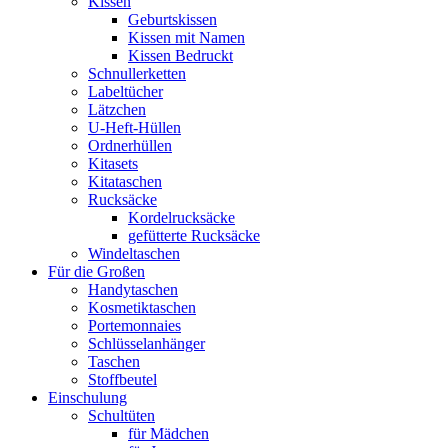
Kissen
Geburtskissen
Kissen mit Namen
Kissen Bedruckt
Schnullerketten
Labeltücher
Lätzchen
U-Heft-Hüllen
Ordnerhüllen
Kitasets
Kitataschen
Rucksäcke
Kordelrucksäcke
gefütterte Rucksäcke
Windeltaschen
Für die Großen
Handytaschen
Kosmetiktaschen
Portemonnaies
Schlüsselanhänger
Taschen
Stoffbeutel
Einschulung
Schultüten
für Mädchen