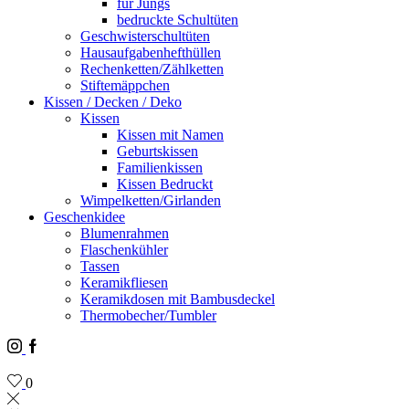
für Jungs
bedruckte Schultüten
Geschwisterschultüten
Hausaufgabenhefthüllen
Rechenketten/Zählketten
Stiftemäppchen
Kissen / Decken / Deko
Kissen
Kissen mit Namen
Geburtskissen
Familienkissen
Kissen Bedruckt
Wimpelketten/Girlanden
Geschenkidee
Blumenrahmen
Flaschenkühler
Tassen
Keramikfliesen
Keramikdosen mit Bambusdeckel
Thermobecher/Tumbler
Instagram
Facebook
0