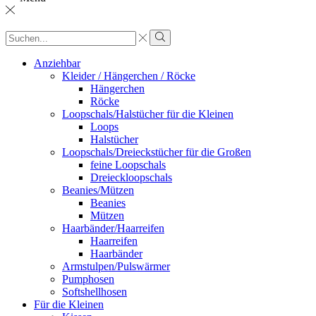
Sucheingabe
Suche
Anziehbar
Kleider / Hängerchen / Röcke
Hängerchen
Röcke
Loopschals/Halstücher für die Kleinen
Loops
Halstücher
Loopschals/Dreieckstücher für die Großen
feine Loopschals
Dreieckloopschals
Beanies/Mützen
Beanies
Mützen
Haarbänder/Haarreifen
Haarreifen
Haarbänder
Armstulpen/Pulswärmer
Pumphosen
Softshellhosen
Für die Kleinen