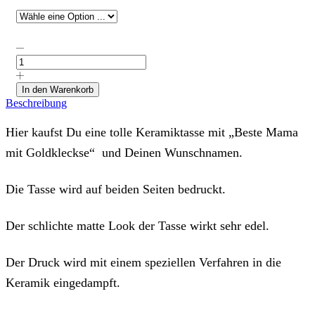
Tasse
"Beste
Oma
der
In den Warenkorb
Welt
Beschreibung
mit
Blumen",
Hier kaufst Du eine tolle Keramiktasse mit „Beste Mama
personalisierbar
Menge
mit Goldkleckse“ und Deinen Wunschnamen.
Die Tasse wird auf beiden Seiten bedruckt.
Der schlichte matte Look der Tasse wirkt sehr edel.
Der Druck wird mit einem speziellen Verfahren in die
Keramik eingedampft.