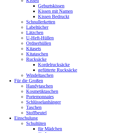
Kissen
Geburtskissen
Kissen mit Namen
Kissen Bedruckt
Schnullerketten
Labeltücher
Lätzchen
U-Heft-Hüllen
Ordnerhüllen
Kitasets
Kitataschen
Rucksäcke
Kordelrucksäcke
gefütterte Rucksäcke
Windeltaschen
Für die Großen
Handytaschen
Kosmetiktaschen
Portemonnaies
Schlüsselanhänger
Taschen
Stoffbeutel
Einschulung
Schultüten
für Mädchen