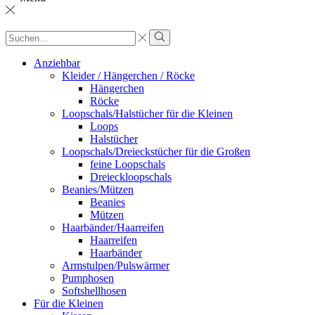
Sucheingabe
Suche
Anziehbar
Kleider / Hängerchen / Röcke
Hängerchen
Röcke
Loopschals/Halstücher für die Kleinen
Loops
Halstücher
Loopschals/Dreieckstücher für die Großen
feine Loopschals
Dreieckloopschals
Beanies/Mützen
Beanies
Mützen
Haarbänder/Haarreifen
Haarreifen
Haarbänder
Armstulpen/Pulswärmer
Pumphosen
Softshellhosen
Für die Kleinen