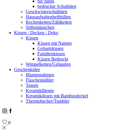
für Jungs
bedruckte Schultüten
Geschwisterschultüten
Hausaufgabenhefthüllen
Rechenketten/Zählketten
Stiftemäppchen
Kissen / Decken / Deko
Kissen
Kissen mit Namen
Geburtskissen
Familienkissen
Kissen Bedruckt
Wimpelketten/Girlanden
Geschenkidee
Blumenrahmen
Flaschenkühler
Tassen
Keramikfliesen
Keramikdosen mit Bambusdeckel
Thermobecher/Tumbler
Instagram
Facebook
0