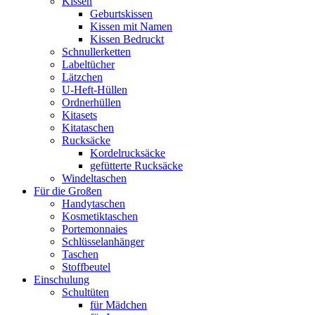
Kissen
Geburtskissen
Kissen mit Namen
Kissen Bedruckt
Schnullerketten
Labeltücher
Lätzchen
U-Heft-Hüllen
Ordnerhüllen
Kitasets
Kitataschen
Rucksäcke
Kordelrucksäcke
gefütterte Rucksäcke
Windeltaschen
Für die Großen
Handytaschen
Kosmetiktaschen
Portemonnaies
Schlüsselanhänger
Taschen
Stoffbeutel
Einschulung
Schultüten
für Mädchen