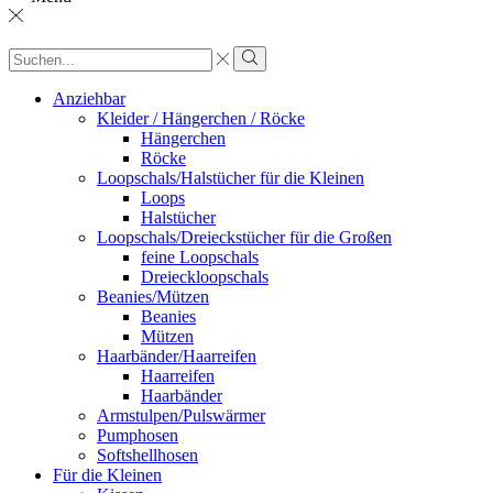
Sucheingabe
Suche
Anziehbar
Kleider / Hängerchen / Röcke
Hängerchen
Röcke
Loopschals/Halstücher für die Kleinen
Loops
Halstücher
Loopschals/Dreieckstücher für die Großen
feine Loopschals
Dreieckloopschals
Beanies/Mützen
Beanies
Mützen
Haarbänder/Haarreifen
Haarreifen
Haarbänder
Armstulpen/Pulswärmer
Pumphosen
Softshellhosen
Für die Kleinen