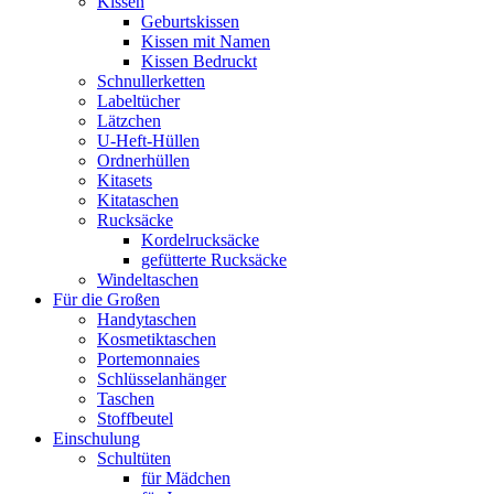
Kissen
Geburtskissen
Kissen mit Namen
Kissen Bedruckt
Schnullerketten
Labeltücher
Lätzchen
U-Heft-Hüllen
Ordnerhüllen
Kitasets
Kitataschen
Rucksäcke
Kordelrucksäcke
gefütterte Rucksäcke
Windeltaschen
Für die Großen
Handytaschen
Kosmetiktaschen
Portemonnaies
Schlüsselanhänger
Taschen
Stoffbeutel
Einschulung
Schultüten
für Mädchen