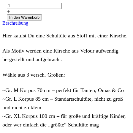
aus
Stoff
"Kirsche"
In den Warenkorb
in
Beschreibung
Wunschstoffen
und
Hier kaufst Du eine Schultüte aus Stoff mit einer Kirsche.
Größen
Menge
Als Motiv werden eine Kirsche aus Velour aufwendig
hergestellt und aufgebracht.
Wähle aus 3 versch. Größen:
~Gr. M Korpus 70 cm – perfekt für Tanten, Omas & Co
~Gr. L Korpus 85 cm – Standartschultüte, nicht zu groß
und nicht zu klein
~Gr. XL Korpus 100 cm – für große und kräftige Kinder,
oder wer einfach die „größte“ Schultüte mag