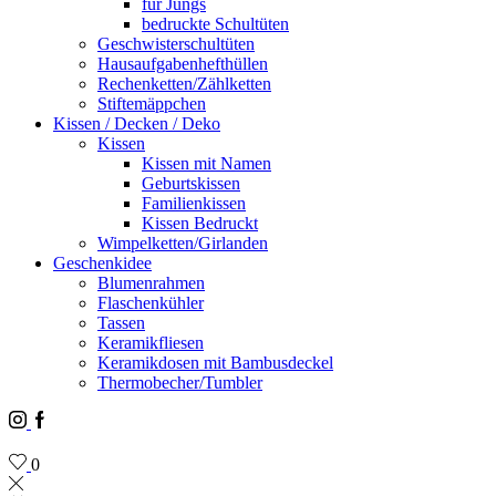
für Jungs
bedruckte Schultüten
Geschwisterschultüten
Hausaufgabenhefthüllen
Rechenketten/Zählketten
Stiftemäppchen
Kissen / Decken / Deko
Kissen
Kissen mit Namen
Geburtskissen
Familienkissen
Kissen Bedruckt
Wimpelketten/Girlanden
Geschenkidee
Blumenrahmen
Flaschenkühler
Tassen
Keramikfliesen
Keramikdosen mit Bambusdeckel
Thermobecher/Tumbler
Instagram
Facebook
0