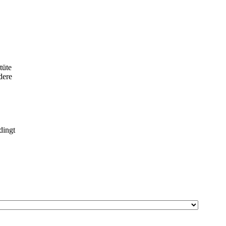
tüte
dere
dingt