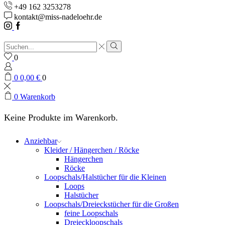
+49 162 3253278
kontakt@miss-nadeloehr.de
Instagram
Facebook
Sucheingabe
Suche
0
0
0,00
€
0
0
Warenkorb
Keine Produkte im Warenkorb.
Anziehbar
Kleider / Hängerchen / Röcke
Hängerchen
Röcke
Loopschals/Halstücher für die Kleinen
Loops
Halstücher
Loopschals/Dreieckstücher für die Großen
feine Loopschals
Dreieckloopschals