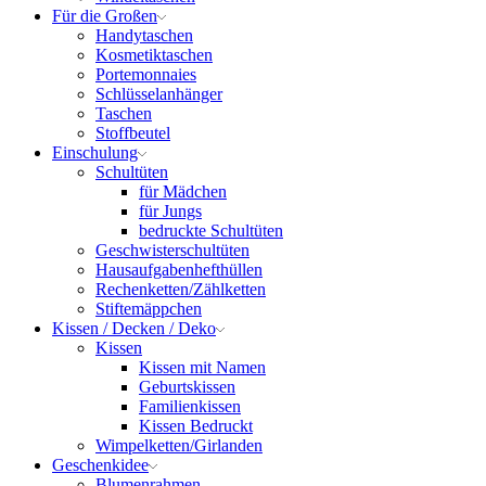
Für die Großen
Handytaschen
Kosmetiktaschen
Portemonnaies
Schlüsselanhänger
Taschen
Stoffbeutel
Einschulung
Schultüten
für Mädchen
für Jungs
bedruckte Schultüten
Geschwisterschultüten
Hausaufgabenhefthüllen
Rechenketten/Zählketten
Stiftemäppchen
Kissen / Decken / Deko
Kissen
Kissen mit Namen
Geburtskissen
Familienkissen
Kissen Bedruckt
Wimpelketten/Girlanden
Geschenkidee
Blumenrahmen