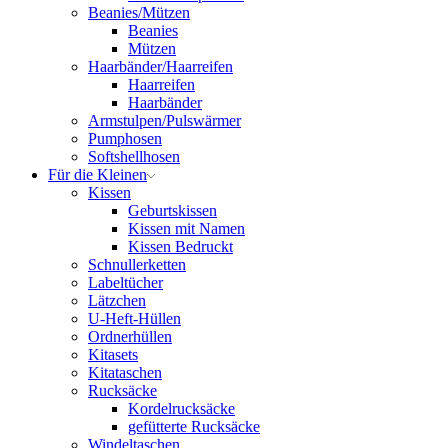
Beanies/Mützen
Beanies
Mützen
Haarbänder/Haarreifen
Haarreifen
Haarbänder
Armstulpen/Pulswärmer
Pumphosen
Softshellhosen
Für die Kleinen
Kissen
Geburtskissen
Kissen mit Namen
Kissen Bedruckt
Schnullerketten
Labeltücher
Lätzchen
U-Heft-Hüllen
Ordnerhüllen
Kitasets
Kitataschen
Rucksäcke
Kordelrucksäcke
gefütterte Rucksäcke
Windeltaschen