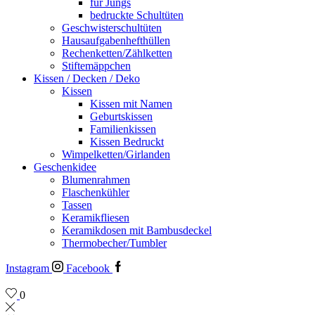
für Jungs
bedruckte Schultüten
Geschwisterschultüten
Hausaufgabenhefthüllen
Rechenketten/Zählketten
Stiftemäppchen
Kissen / Decken / Deko
Kissen
Kissen mit Namen
Geburtskissen
Familienkissen
Kissen Bedruckt
Wimpelketten/Girlanden
Geschenkidee
Blumenrahmen
Flaschenkühler
Tassen
Keramikfliesen
Keramikdosen mit Bambusdeckel
Thermobecher/Tumbler
Instagram
Facebook
0