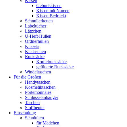
Kissen
Geburtskissen
Kissen mit Namen
Kissen Bedruckt
Schnullerketten
Labeltücher
Lätzchen
U-Heft-Hüllen
Ordnerhüllen
Kitasets
Kitataschen
Rucksäcke
Kordelrucksäcke
gefütterte Rucksäcke
Windeltaschen
Für die Großen
Handytaschen
Kosmetiktaschen
Portemonnaies
Schlüsselanhänger
Taschen
Stoffbeutel
Einschulung
Schultüten
für Mädchen