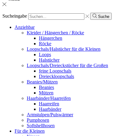
Sucheingabe
Suche
Anziehbar
Kleider / Hängerchen / Röcke
Hängerchen
Röcke
Loopschals/Halstücher für die Kleinen
Loops
Halstücher
Loopschals/Dreieckstücher für die Großen
feine Loopschals
Dreieckloopschals
Beanies/Mützen
Beanies
Mützen
Haarbänder/Haarreifen
Haarreifen
Haarbänder
Armstulpen/Pulswärmer
Pumphosen
Softshellhosen
Für die Kleinen