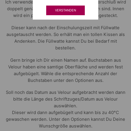
Ich verwende Außen 100% Baumwolle. Der Verschluß wird
doppelt genäht, so das keine Nähte zu sehen sind. Innen
VERSTANDEN
wird ein passender Rohling auf Pappe eingesteckt.
Dieser kann nach der Einschulungszeit mit Füllwatte
ausgetauscht werden. So erhält man ein tollen Kissen als
Andenken. Die Füllwatte kannst Du bei Bedarf mit
bestellen.
Gern bringe ich Dir einen Namen auf. Buchstaben aus
Velour haben eine samtige Oberfläche und werden fest
aufgebügelt. Wähle die entsprechende Anzahl der
Buchstaben unter den Optionen aus.
Soll noch das Datum aus Velour aufgebracht werden dann
bitte die Länge des Schriftzuges/Datum aus Velour
auswählen.
Dieser wird dann aufgebügelt und kann bis zu 40°C
gewaschen werden. Unter den Optionen kannst Du Deine
Wunschgröße auswählen.