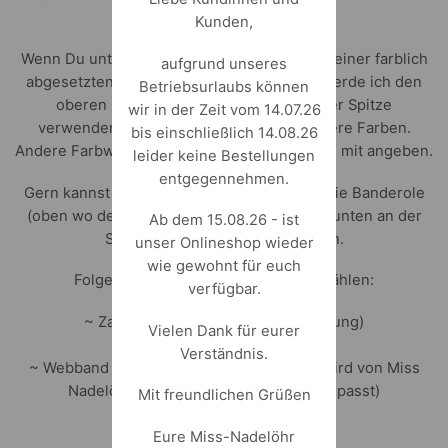
Deine genauen Wünsche.
Kunden,
Wenn Du unter den Optionen „Schultüte mit einer farblich
aufgrund unseres
abgesetzten Spitze versehen“ auswählst, werde ich den
Betriebsurlaubs können
oberen Stoff (Banderole) nochmal an der Spitze
wir in der Zeit vom 14.07.26
verwenden. Gern verwende ich auch andere Farben.
bis einschließlich 14.08.26
Andere Farbwünsche bitte bei der Bestellung mit angeben.
leider keine Bestellungen
entgegennehmen.
Gern kannst Du Dir noch Verzierungen für die Banderole
(oben wo der Stoff zugebunden wird) oder unten an der
Ab dem 15.08.26 - ist
Spitze unter Optionen auswählen.
unser Onlineshop wieder
wie gewohnt für euch
Folgende Verzierungen kannst Du wählen:
verfügbar.
~ Zackenlitze (wellenartige Verzierung)
Vielen Dank für eurer
~ Spitze (gehäkelte Verzierung)
Verständnis.
~ Webband (mit Motiven bewebtes Band-wird von Miss
Nadelöhr an das Gesamtkonzept angepasst)
Mit freundlichen Grüßen
~ Pompom (Band mit Bommeln)
Eure Miss-Nadelöhr