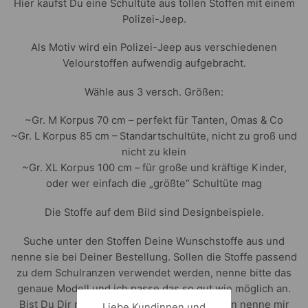
Hier kaufst Du eine Schultüte aus tollen Stoffen mit einem
Polizei-Jeep.
Als Motiv wird ein Polizei-Jeep aus verschiedenen
Velourstoffen aufwendig aufgebracht.
Wähle aus 3 versch. Größen:
~Gr. M Korpus 70 cm – perfekt für Tanten, Omas & Co
~Gr. L Korpus 85 cm – Standartschultüte, nicht zu groß und
nicht zu klein
~Gr. XL Korpus 100 cm – für große und kräftige Kinder,
oder wer einfach die „größte“ Schultüte mag
Die Stoffe auf dem Bild sind Designbeispiele.
Suche unter den Stoffen Deine Wunschstoffe aus und
nenne sie bei Deiner Bestellung. Sollen die Stoffe passend
zu dem Schulranzen verwendet werden, nenne bitte das
genaue Modell und ich passe das so gut wie möglich an.
Bist Du Dir mit den Stoffen nicht sicher, dann nenne mir
Liebe Kundinnen und