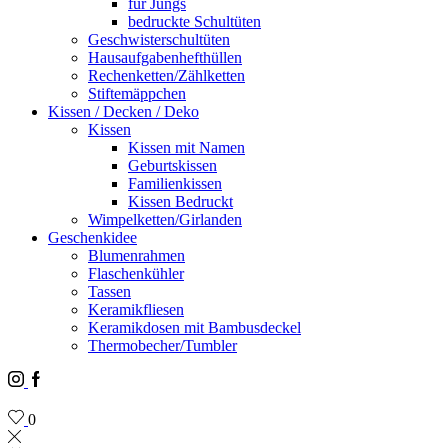
für Jungs
bedruckte Schultüten
Geschwisterschultüten
Hausaufgabenhefthüllen
Rechenketten/Zählketten
Stiftemäppchen
Kissen / Decken / Deko
Kissen
Kissen mit Namen
Geburtskissen
Familienkissen
Kissen Bedruckt
Wimpelketten/Girlanden
Geschenkidee
Blumenrahmen
Flaschenkühler
Tassen
Keramikfliesen
Keramikdosen mit Bambusdeckel
Thermobecher/Tumbler
Instagram
Facebook
0