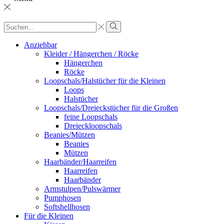
Sucheingabe
Suche
Anziehbar
Kleider / Hängerchen / Röcke
Hängerchen
Röcke
Loopschals/Halstücher für die Kleinen
Loops
Halstücher
Loopschals/Dreieckstücher für die Großen
feine Loopschals
Dreieckloopschals
Beanies/Mützen
Beanies
Mützen
Haarbänder/Haarreifen
Haarreifen
Haarbänder
Armstulpen/Pulswärmer
Pumphosen
Softshellhosen
Für die Kleinen