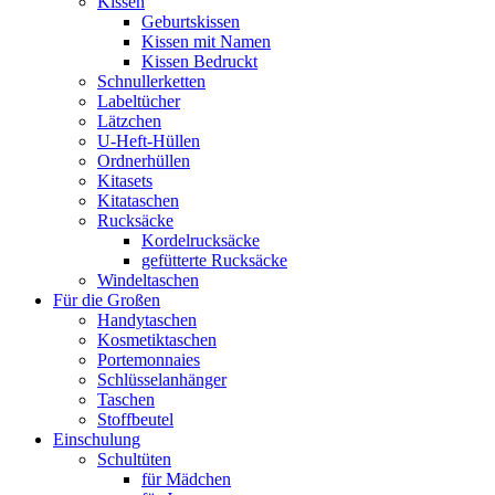
Kissen
Geburtskissen
Kissen mit Namen
Kissen Bedruckt
Schnullerketten
Labeltücher
Lätzchen
U-Heft-Hüllen
Ordnerhüllen
Kitasets
Kitataschen
Rucksäcke
Kordelrucksäcke
gefütterte Rucksäcke
Windeltaschen
Für die Großen
Handytaschen
Kosmetiktaschen
Portemonnaies
Schlüsselanhänger
Taschen
Stoffbeutel
Einschulung
Schultüten
für Mädchen