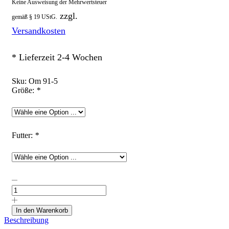
Keine Ausweisung der Mehrwertsteuer
zzgl.
gemäß § 19 UStG.
Versandkosten
* Lieferzeit 2-4 Wochen
Sku:
Om 91-5
Größe:
*
Futter:
*
Ohrenmütze
mit
Ohren
"Rehe
In den Warenkorb
auf
Beschreibung
Altrosa/Bordeaux"