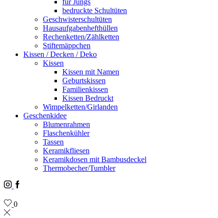
für Jungs
bedruckte Schultüten
Geschwisterschultüten
Hausaufgabenhefthüllen
Rechenketten/Zählketten
Stiftemäppchen
Kissen / Decken / Deko
Kissen
Kissen mit Namen
Geburtskissen
Familienkissen
Kissen Bedruckt
Wimpelketten/Girlanden
Geschenkidee
Blumenrahmen
Flaschenkühler
Tassen
Keramikfliesen
Keramikdosen mit Bambusdeckel
Thermobecher/Tumbler
Instagram
Facebook
0