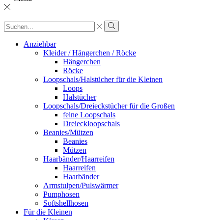
Sucheingabe
Suche
Anziehbar
Kleider / Hängerchen / Röcke
Hängerchen
Röcke
Loopschals/Halstücher für die Kleinen
Loops
Halstücher
Loopschals/Dreieckstücher für die Großen
feine Loopschals
Dreieckloopschals
Beanies/Mützen
Beanies
Mützen
Haarbänder/Haarreifen
Haarreifen
Haarbänder
Armstulpen/Pulswärmer
Pumphosen
Softshellhosen
Für die Kleinen