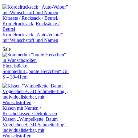
Kitasets / Rucksack / Beutel
,
Kordelrucksack
,
Rucksäcke /
Beutel
Kordelrucksack „Auto-Velour“
mit Wunschstoff und Namen
Sale
Einzelstücke
Sommerhut „bunte Herzchen“ Gr.
S – 39-41cm
Kissen mit Namen /
Kuschelkissen / Dekokissen
Kissen „Wimpelkette, Baum +
Vögelchen +. 3D Schmetterling“,
individualisierbar, mit
Wunschstoffen