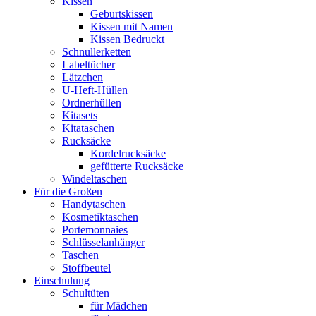
Kissen
Geburtskissen
Kissen mit Namen
Kissen Bedruckt
Schnullerketten
Labeltücher
Lätzchen
U-Heft-Hüllen
Ordnerhüllen
Kitasets
Kitataschen
Rucksäcke
Kordelrucksäcke
gefütterte Rucksäcke
Windeltaschen
Für die Großen
Handytaschen
Kosmetiktaschen
Portemonnaies
Schlüsselanhänger
Taschen
Stoffbeutel
Einschulung
Schultüten
für Mädchen