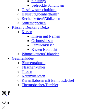
für Jungs
bedruckte Schultüten
Geschwisterschultüten
Hausaufgabenhefthüllen
Rechenketten/Zählketten
Stiftemäppchen
Kissen / Decken / Deko
Kissen
Kissen mit Namen
Geburtskissen
Familienkissen
Kissen Bedruckt
Wimpelketten/Girlanden
Geschenkidee
Blumenrahmen
Flaschenkühler
Tassen
Keramikfliesen
Keramikdosen mit Bambusdeckel
Thermobecher/Tumbler
Instagram
Facebook
0