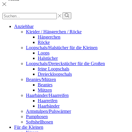
Sucheingabe
Suche
Anziehbar
Kleider / Hängerchen / Röcke
Hängerchen
Röcke
Loopschals/Halstücher für die Kleinen
Loops
Halstücher
Loopschals/Dreieckstücher für die Großen
feine Loopschals
Dreieckloopschals
Beanies/Mützen
Beanies
Mützen
Haarbänder/Haarreifen
Haarreifen
Haarbänder
Armstulpen/Pulswärmer
Pumphosen
Softshellhosen
Für die Kleinen