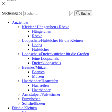
Sucheingabe
Suche
Anziehbar
Kleider / Hängerchen / Röcke
Hängerchen
Röcke
Loopschals/Halstücher für die Kleinen
Loops
Halstücher
Loopschals/Dreieckstücher für die Großen
feine Loopschals
Dreieckloopschals
Beanies/Mützen
Beanies
Mützen
Haarbänder/Haarreifen
Haarreifen
Haarbänder
Armstulpen/Pulswärmer
Pumphosen
Softshellhosen
Für die Kleinen