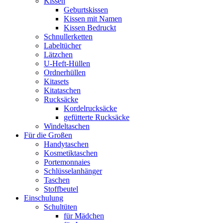
Kissen
Geburtskissen
Kissen mit Namen
Kissen Bedruckt
Schnullerketten
Labeltücher
Lätzchen
U-Heft-Hüllen
Ordnerhüllen
Kitasets
Kitataschen
Rucksäcke
Kordelrucksäcke
gefütterte Rucksäcke
Windeltaschen
Für die Großen
Handytaschen
Kosmetiktaschen
Portemonnaies
Schlüsselanhänger
Taschen
Stoffbeutel
Einschulung
Schultüten
für Mädchen