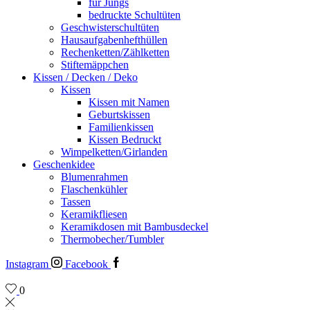
für Jungs
bedruckte Schultüten
Geschwisterschultüten
Hausaufgabenhefthüllen
Rechenketten/Zählketten
Stiftemäppchen
Kissen / Decken / Deko
Kissen
Kissen mit Namen
Geburtskissen
Familienkissen
Kissen Bedruckt
Wimpelketten/Girlanden
Geschenkidee
Blumenrahmen
Flaschenkühler
Tassen
Keramikfliesen
Keramikdosen mit Bambusdeckel
Thermobecher/Tumbler
Instagram
Facebook
0