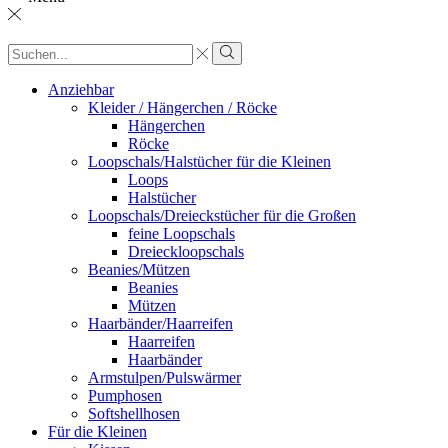
Sucheingabe
Suche
Anziehbar
Kleider / Hängerchen / Röcke
Hängerchen
Röcke
Loopschals/Halstücher für die Kleinen
Loops
Halstücher
Loopschals/Dreieckstücher für die Großen
feine Loopschals
Dreieckloopschals
Beanies/Mützen
Beanies
Mützen
Haarbänder/Haarreifen
Haarreifen
Haarbänder
Armstulpen/Pulswärmer
Pumphosen
Softshellhosen
Für die Kleinen