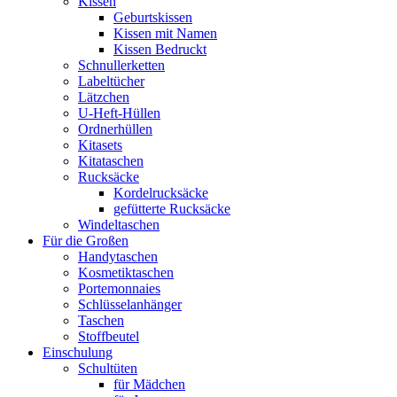
Kissen
Geburtskissen
Kissen mit Namen
Kissen Bedruckt
Schnullerketten
Labeltücher
Lätzchen
U-Heft-Hüllen
Ordnerhüllen
Kitasets
Kitataschen
Rucksäcke
Kordelrucksäcke
gefütterte Rucksäcke
Windeltaschen
Für die Großen
Handytaschen
Kosmetiktaschen
Portemonnaies
Schlüsselanhänger
Taschen
Stoffbeutel
Einschulung
Schultüten
für Mädchen