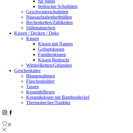
für Jungs
bedruckte Schultüten
Geschwisterschultüten
Hausaufgabenhefthüllen
Rechenketten/Zählketten
Stiftemäppchen
Kissen / Decken / Deko
Kissen
Kissen mit Namen
Geburtskissen
Familienkissen
Kissen Bedruckt
Wimpelketten/Girlanden
Geschenkidee
Blumenrahmen
Flaschenkühler
Tassen
Keramikfliesen
Keramikdosen mit Bambusdeckel
Thermobecher/Tumbler
Instagram
Facebook
0