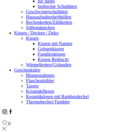
für Jungs
bedruckte Schultüten
Geschwisterschultüten
Hausaufgabenhefthüllen
Rechenketten/Zählketten
Stiftemäppchen
Kissen / Decken / Deko
Kissen
Kissen mit Namen
Geburtskissen
Familienkissen
Kissen Bedruckt
Wimpelketten/Girlanden
Geschenkidee
Blumenrahmen
Flaschenkühler
Tassen
Keramikfliesen
Keramikdosen mit Bambusdeckel
Thermobecher/Tumbler
Instagram
Facebook
0