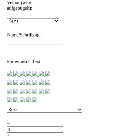
Velour (wird
aufgebügelt):
Name/Schriftzug:
Farbwunsch Text:
Halstuch
Baumwolle
"Marine