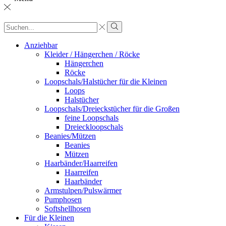
Sucheingabe
Suche
Anziehbar
Kleider / Hängerchen / Röcke
Hängerchen
Röcke
Loopschals/Halstücher für die Kleinen
Loops
Halstücher
Loopschals/Dreieckstücher für die Großen
feine Loopschals
Dreieckloopschals
Beanies/Mützen
Beanies
Mützen
Haarbänder/Haarreifen
Haarreifen
Haarbänder
Armstulpen/Pulswärmer
Pumphosen
Softshellhosen
Für die Kleinen