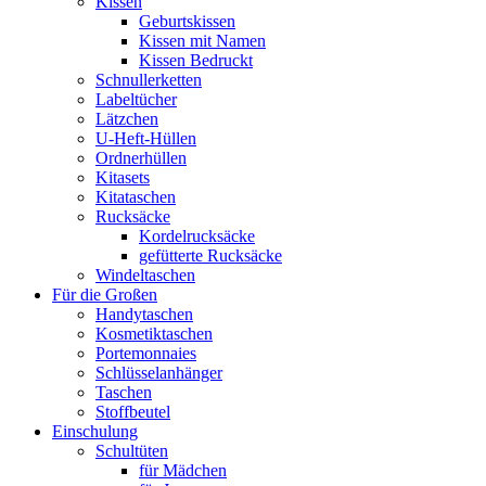
Kissen
Geburtskissen
Kissen mit Namen
Kissen Bedruckt
Schnullerketten
Labeltücher
Lätzchen
U-Heft-Hüllen
Ordnerhüllen
Kitasets
Kitataschen
Rucksäcke
Kordelrucksäcke
gefütterte Rucksäcke
Windeltaschen
Für die Großen
Handytaschen
Kosmetiktaschen
Portemonnaies
Schlüsselanhänger
Taschen
Stoffbeutel
Einschulung
Schultüten
für Mädchen