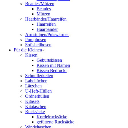
Beanies/Mützen
Beanies
Mützen
Haarbänder/Haarreifen
Haarreifen
Haarbänder
Armstulpen/Pulswärmer
Pumphosen
Softshellhosen
Für die Kleinen
Kissen
Geburtskissen
Kissen mit Namen
Kissen Bedruckt
Schnullerketten
Labeltücher
Lätzchen
U-Heft-Hüllen
Ordnerhüllen
Kitasets
Kitataschen
Rucksäcke
Kordelrucksäcke
gefütterte Rucksäcke
Windeltaschen