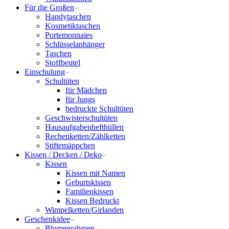
Für die Großen
Handytaschen
Kosmetiktaschen
Portemonnaies
Schlüsselanhänger
Taschen
Stoffbeutel
Einschulung
Schultüten
für Mädchen
für Jungs
bedruckte Schultüten
Geschwisterschultüten
Hausaufgabenhefthüllen
Rechenketten/Zählketten
Stiftemäppchen
Kissen / Decken / Deko
Kissen
Kissen mit Namen
Geburtskissen
Familienkissen
Kissen Bedruckt
Wimpelketten/Girlanden
Geschenkidee
Blumenrahmen