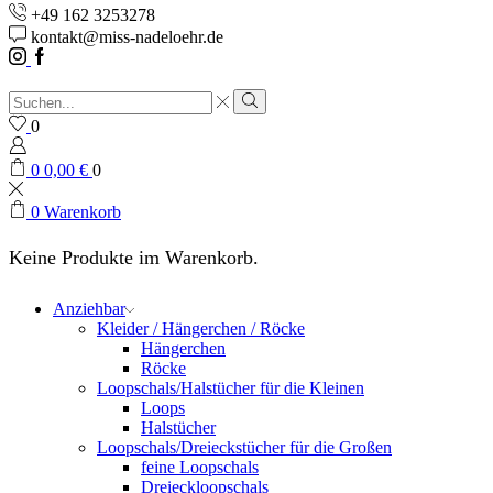
+49 162 3253278
kontakt@miss-nadeloehr.de
Instagram
Facebook
Sucheingabe
Suche
0
0
0,00
€
0
0
Warenkorb
Keine Produkte im Warenkorb.
Anziehbar
Kleider / Hängerchen / Röcke
Hängerchen
Röcke
Loopschals/Halstücher für die Kleinen
Loops
Halstücher
Loopschals/Dreieckstücher für die Großen
feine Loopschals
Dreieckloopschals