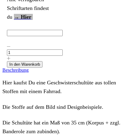
Schriftarten findest
du
→ Hier
Geschwisterschultüte
aus
Stoff
"Fahrrad"
In den Warenkorb
in
Beschreibung
Deinen
Wunschstoffen
Hier kaufst Du eine Geschwisterschultüte aus tollen
Menge
Stoffen mit einem Fahrrad.
Die Stoffe auf dem Bild sind Designbeispiele.
Die Schultüte hat ein Maß von 35 cm (Korpus + zzgl.
Banderole zum zubinden).