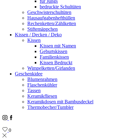
für Jungs
bedruckte Schultüten
Geschwisterschultüten
Hausaufgabenhefthüllen
Rechenketten/Zählketten
Stiftemäppchen
Kissen / Decken / Deko
Kissen
Kissen mit Namen
Geburtskissen
Familienkissen
Kissen Bedruckt
Wimpelketten/Girlanden
Geschenkidee
Blumenrahmen
Flaschenkühler
Tassen
Keramikfliesen
Keramikdosen mit Bambusdeckel
Thermobecher/Tumbler
Instagram
Facebook
0