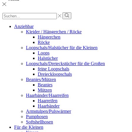
Sucheingabe
Suche
Anziehbar
Kleider / Hängerchen / Röcke
Hängerchen
Röcke
Loopschals/Halstücher für die Kleinen
Loops
Halstücher
Loopschals/Dreieckstücher für die Großen
feine Loopschals
Dreieckloopschals
Beanies/Mützen
Beanies
Mützen
Haarbänder/Haarreifen
Haarreifen
Haarbänder
Armstulpen/Pulswärmer
Pumphosen
Softshellhosen
Für die Kleinen