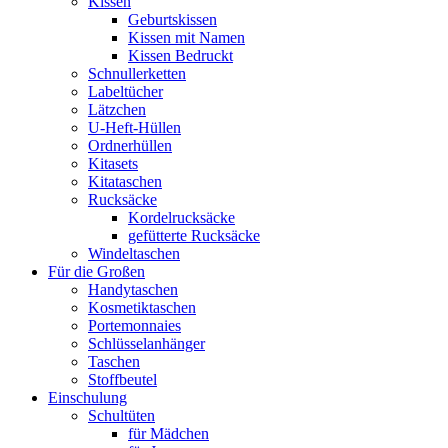
Kissen
Geburtskissen
Kissen mit Namen
Kissen Bedruckt
Schnullerketten
Labeltücher
Lätzchen
U-Heft-Hüllen
Ordnerhüllen
Kitasets
Kitataschen
Rucksäcke
Kordelrucksäcke
gefütterte Rucksäcke
Windeltaschen
Für die Großen
Handytaschen
Kosmetiktaschen
Portemonnaies
Schlüsselanhänger
Taschen
Stoffbeutel
Einschulung
Schultüten
für Mädchen