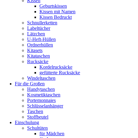
Kissen
Geburtskissen
Kissen mit Namen
Kissen Bedruckt
Schnullerketten
Labeltücher
Lätzchen
U-Heft-Hüllen
Ordnerhüllen
Kitasets
Kitataschen
Rucksäcke
Kordelrucksäcke
gefütterte Rucksäcke
Windeltaschen
Für die Großen
Handytaschen
Kosmetiktaschen
Portemonnaies
Schlüsselanhänger
Taschen
Stoffbeutel
Einschulung
Schultüten
für Mädchen