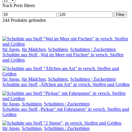
pro
Nach Preis filtern
Seite
Min.
Max.
Filter
Preis
Preis
244
Produkte gefunden
für Jungs
,
für Mädchen
,
Schultüten
,
Schultüten / Zuckertüten
Schultüte aus Stoff „Wal im Meer mit Fischen“ in versch. Stoffen
und Größen
für Jungs
,
für Mädchen
,
Schultüten
,
Schultüten / Zuckertüten
Schultüte aus Stoff „Äffchen am Ast“ in versch. Stoffen und Größen
für Jungs
,
Schultüten
,
Schultüten / Zuckertüten
Schultüte aus Stoff „Pickup“ mit Fahrspuren“ in versch. Stoffen und
Größen
für Jungs
,
Schultüten
,
Schultüten / Zuckertüten