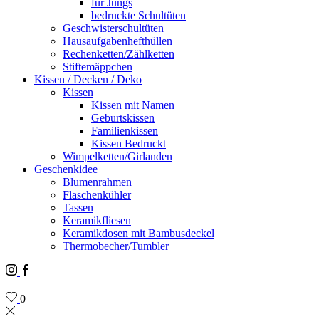
für Jungs
bedruckte Schultüten
Geschwisterschultüten
Hausaufgabenhefthüllen
Rechenketten/Zählketten
Stiftemäppchen
Kissen / Decken / Deko
Kissen
Kissen mit Namen
Geburtskissen
Familienkissen
Kissen Bedruckt
Wimpelketten/Girlanden
Geschenkidee
Blumenrahmen
Flaschenkühler
Tassen
Keramikfliesen
Keramikdosen mit Bambusdeckel
Thermobecher/Tumbler
Instagram
Facebook
0