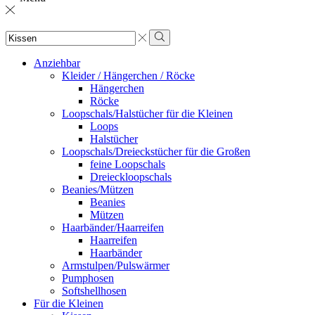
Sucheingabe
Suche
Anziehbar
Kleider / Hängerchen / Röcke
Hängerchen
Röcke
Loopschals/Halstücher für die Kleinen
Loops
Halstücher
Loopschals/Dreieckstücher für die Großen
feine Loopschals
Dreieckloopschals
Beanies/Mützen
Beanies
Mützen
Haarbänder/Haarreifen
Haarreifen
Haarbänder
Armstulpen/Pulswärmer
Pumphosen
Softshellhosen
Für die Kleinen