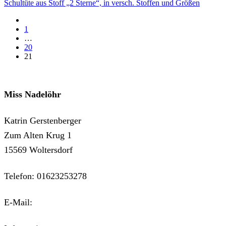
Schultüte aus Stoff „2 Sterne“, in versch. Stoffen und Größen
prev
1
…
20
21
Miss Nadelöhr
Katrin Gerstenberger
Zum Alten Krug 1
15569 Woltersdorf
Telefon: 01623253278
E-Mail:
kontakt@miss-nadeloehr.de