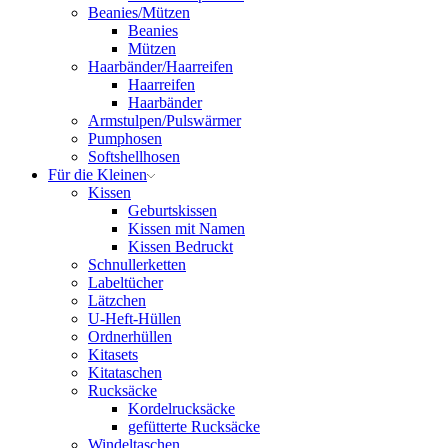
Beanies/Mützen
Beanies
Mützen
Haarbänder/Haarreifen
Haarreifen
Haarbänder
Armstulpen/Pulswärmer
Pumphosen
Softshellhosen
Für die Kleinen
Kissen
Geburtskissen
Kissen mit Namen
Kissen Bedruckt
Schnullerketten
Labeltücher
Lätzchen
U-Heft-Hüllen
Ordnerhüllen
Kitasets
Kitataschen
Rucksäcke
Kordelrucksäcke
gefütterte Rucksäcke
Windeltaschen