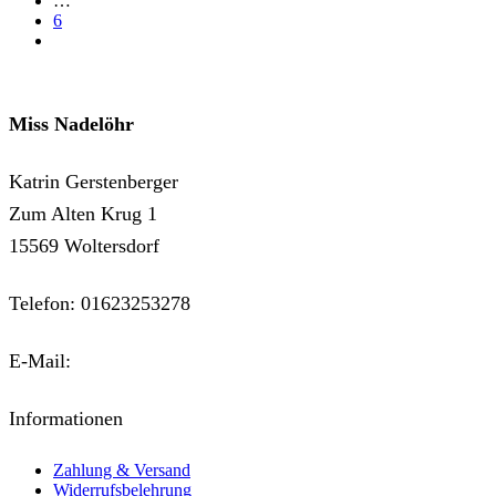
…
6
next
Miss Nadelöhr
Katrin Gerstenberger
Zum Alten Krug 1
15569 Woltersdorf
Telefon: 01623253278
E-Mail:
kontakt@miss-nadeloehr.de
Informationen
Zahlung & Versand
Widerrufsbelehrung