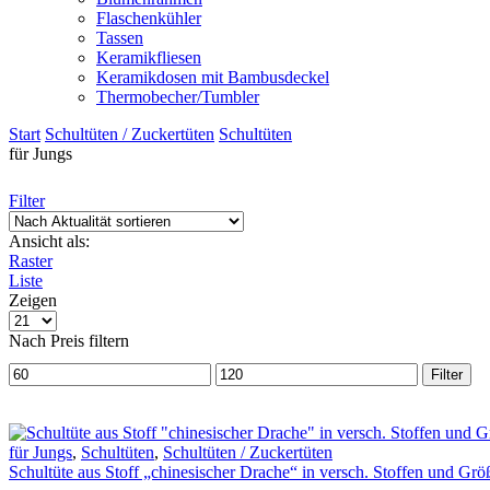
Flaschenkühler
Tassen
Keramikfliesen
Keramikdosen mit Bambusdeckel
Thermobecher/Tumbler
Start
Schultüten / Zuckertüten
Schultüten
für Jungs
Filter
Ansicht als:
Raster
Liste
Zeigen
Produkte
pro
Nach Preis filtern
Seite
Min.
Max.
Filter
Preis
Preis
für Jungs
,
Schultüten
,
Schultüten / Zuckertüten
Schultüte aus Stoff „chinesischer Drache“ in versch. Stoffen und Grö