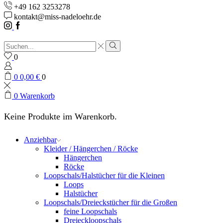
+49 162 3253278
kontakt@miss-nadeloehr.de
Instagram
Facebook
Sucheingabe
Suche
0
0
0,00
€
0
0
Warenkorb
Keine Produkte im Warenkorb.
Anziehbar
Kleider / Hängerchen / Röcke
Hängerchen
Röcke
Loopschals/Halstücher für die Kleinen
Loops
Halstücher
Loopschals/Dreieckstücher für die Großen
feine Loopschals
Dreieckloopschals