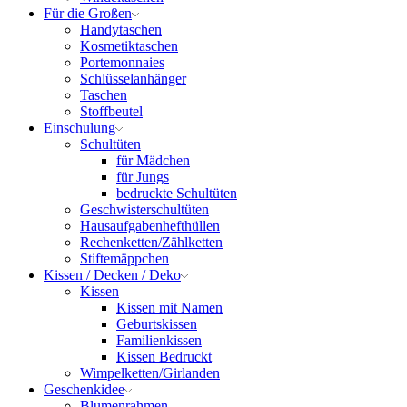
Für die Großen
Handytaschen
Kosmetiktaschen
Portemonnaies
Schlüsselanhänger
Taschen
Stoffbeutel
Einschulung
Schultüten
für Mädchen
für Jungs
bedruckte Schultüten
Geschwisterschultüten
Hausaufgabenhefthüllen
Rechenketten/Zählketten
Stiftemäppchen
Kissen / Decken / Deko
Kissen
Kissen mit Namen
Geburtskissen
Familienkissen
Kissen Bedruckt
Wimpelketten/Girlanden
Geschenkidee
Blumenrahmen