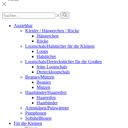
Sucheingabe
Suche
Anziehbar
Kleider / Hängerchen / Röcke
Hängerchen
Röcke
Loopschals/Halstücher für die Kleinen
Loops
Halstücher
Loopschals/Dreieckstücher für die Großen
feine Loopschals
Dreieckloopschals
Beanies/Mützen
Beanies
Mützen
Haarbänder/Haarreifen
Haarreifen
Haarbänder
Armstulpen/Pulswärmer
Pumphosen
Softshellhosen
Für die Kleinen