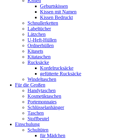
Kissen
Geburtskissen
Kissen mit Namen
Kissen Bedruckt
Schnullerketten
Labeltücher
Lätzchen
U-Heft-Hüllen
Ordnerhüllen
Kitasets
Kitataschen
Rucksäcke
Kordelrucksäcke
gefütterte Rucksäcke
Windeltaschen
Für die Großen
Handytaschen
Kosmetiktaschen
Portemonnaies
Schlüsselanhänger
Taschen
Stoffbeutel
Einschulung
Schultüten
für Mädchen