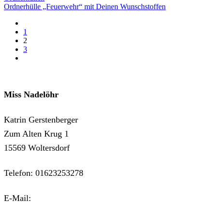
Ordnerhülle „Feuerwehr“ mit Deinen Wunschstoffen
prev
1
2
3
next
Miss Nadelöhr
Katrin Gerstenberger
Zum Alten Krug 1
15569 Woltersdorf
Telefon: 01623253278
E-Mail:
kontakt@miss-nadeloehr.de