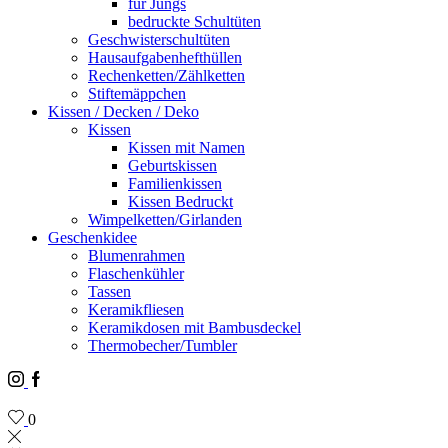
für Jungs
bedruckte Schultüten
Geschwisterschultüten
Hausaufgabenhefthüllen
Rechenketten/Zählketten
Stiftemäppchen
Kissen / Decken / Deko
Kissen
Kissen mit Namen
Geburtskissen
Familienkissen
Kissen Bedruckt
Wimpelketten/Girlanden
Geschenkidee
Blumenrahmen
Flaschenkühler
Tassen
Keramikfliesen
Keramikdosen mit Bambusdeckel
Thermobecher/Tumbler
Instagram
Facebook
0