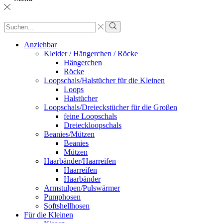
Sucheingabe
Suche
Anziehbar
Kleider / Hängerchen / Röcke
Hängerchen
Röcke
Loopschals/Halstücher für die Kleinen
Loops
Halstücher
Loopschals/Dreieckstücher für die Großen
feine Loopschals
Dreieckloopschals
Beanies/Mützen
Beanies
Mützen
Haarbänder/Haarreifen
Haarreifen
Haarbänder
Armstulpen/Pulswärmer
Pumphosen
Softshellhosen
Für die Kleinen