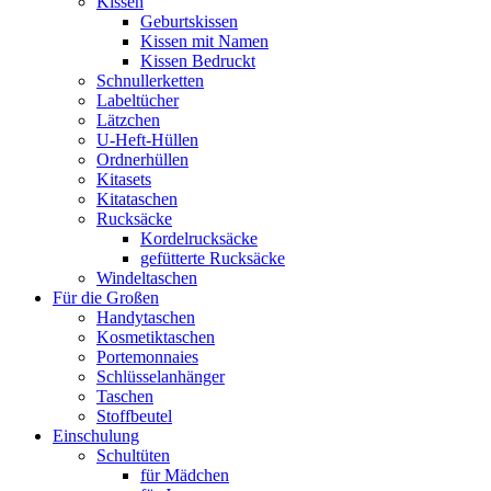
Kissen
Geburtskissen
Kissen mit Namen
Kissen Bedruckt
Schnullerketten
Labeltücher
Lätzchen
U-Heft-Hüllen
Ordnerhüllen
Kitasets
Kitataschen
Rucksäcke
Kordelrucksäcke
gefütterte Rucksäcke
Windeltaschen
Für die Großen
Handytaschen
Kosmetiktaschen
Portemonnaies
Schlüsselanhänger
Taschen
Stoffbeutel
Einschulung
Schultüten
für Mädchen