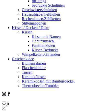
für Jungs
bedruckte Schultüten
Geschwisterschultüten
Hausaufgabenhefthüllen
Rechenketten/Zählketten
Stiftemäppchen
Kissen / Decken / Deko
Kissen
Kissen mit Namen
Geburtskissen
Familienkissen
Kissen Bedruckt
Wimpelketten/Girlanden
Geschenkidee
Blumenrahmen
Flaschenkühler
Tassen
Keramikfliesen
Keramikdosen mit Bambusdeckel
Thermobecher/Tumbler
Instagram
Facebook
0