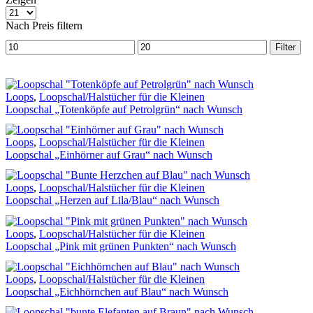
Produkte
pro
Nach Preis filtern
Seite
Min.
Max.
Filter
Preis
Preis
Loops
,
Loopschal/Halstücher für die Kleinen
Loopschal „Totenköpfe auf Petrolgrün“ nach Wunsch
Loops
,
Loopschal/Halstücher für die Kleinen
Loopschal „Einhörner auf Grau“ nach Wunsch
Loops
,
Loopschal/Halstücher für die Kleinen
Loopschal „Herzen auf Lila/Blau“ nach Wunsch
Loops
,
Loopschal/Halstücher für die Kleinen
Loopschal „Pink mit grünen Punkten“ nach Wunsch
Loops
,
Loopschal/Halstücher für die Kleinen
Loopschal „Eichhörnchen auf Blau“ nach Wunsch